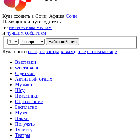
Куда сходить в Сочи. Афиша
Сочи
Помощник и путеводитель
по
интересным местам
и
лучшим событиям
Куда пойти
сегодня
завтра
в выходные
в этом месяце
Выставки
Фестивали
С детьми
Активный отдых
Музыка
Шоу
Праздники
Образование
Бесплатно
Музеи
Парки
Погулять
Туристу
Театры