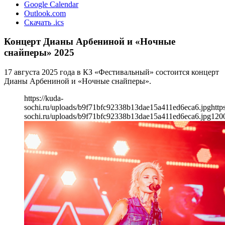
Google Calendar
Outlook.com
Скачать .ics
Концерт Дианы Арбениной и «Ночные
снайперы» 2025
17 августа 2025 года в КЗ «Фестивальный» состоится концерт
Дианы Арбениной и «Ночные снайперы».
https://kuda-
sochi.ru/uploads/b9f71bfc92338b13dae15a411ed6eca6.jpg
http
sochi.ru/uploads/b9f71bfc92338b13dae15a411ed6eca6.jpg
120