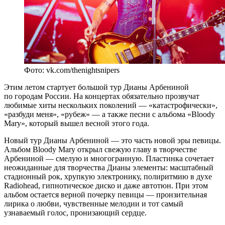
Фото: vk.com/thenightsnipers
Этим летом стартует большой тур Дианы Арбениной
по городам России. На концертах обязательно прозвучат
любимые хиты нескольких поколений — «катастрофически»,
«разбуди меня», «рубеж» — а также песни с альбома «Bloody
Mary», который вышел весной этого года.
Новый тур Дианы Арбениной — это часть новой эры певицы.
Альбом Bloody Mary открыл свежую главу в творчестве
Арбениной — смелую и многогранную. Пластинка сочетает
неожиданные для творчества Дианы элементы: масштабный
стадионный рок, хрупкую электронику, полиритмию в духе
Radiohead, гипнотическое диско и даже автотюн. При этом
альбом остается верной почерку певицы — пронзительная
лирика о любви, чувственные мелодии и тот самый
узнаваемый голос, пронизающий сердце.