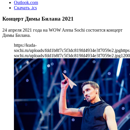
Outlook.com
Скачать .ics
Концерт Димы Билана 2021
24 апреля 2021 года на WOW Arena Sochi состоится концерт
Димы Билана.
https://kuda-
sochi.ru/uploads/fdd1b8f7c5f3dc819fd4934e3f7059e2.jpg
https
sochi.ru/uploads/fdd1b8f7c5f3dc819fd4934e3f7059e2.jpg
1200