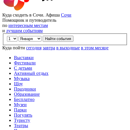
Куда сходить в Сочи. Афиша
Сочи
Помощник и путеводитель
по
интересным местам
и
лучшим событиям
Куда пойти
сегодня
завтра
в выходные
в этом месяце
Выставки
Фестивали
С детьми
Активный отдых
Музыка
Шоу
Праздники
Образование
Бесплатно
Музеи
Парки
Погулять
Туристу
Театры