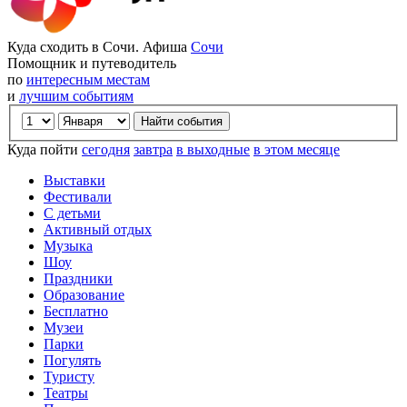
Куда сходить в Сочи. Афиша
Сочи
Помощник и путеводитель
по
интересным местам
и
лучшим событиям
Куда пойти
сегодня
завтра
в выходные
в этом месяце
Выставки
Фестивали
С детьми
Активный отдых
Музыка
Шоу
Праздники
Образование
Бесплатно
Музеи
Парки
Погулять
Туристу
Театры