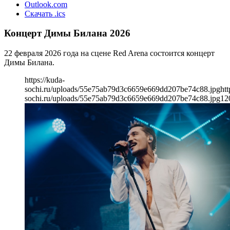
Outlook.com
Скачать .ics
Концерт Димы Билана 2026
22 февраля 2026 года на сцене Red Arena состоится концерт
Димы Билана.
https://kuda-
sochi.ru/uploads/55e75ab79d3c6659e669dd207be74c88.jpg
htt
sochi.ru/uploads/55e75ab79d3c6659e669dd207be74c88.jpg
12