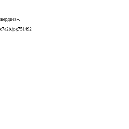
ивердиев».
c7a2b.jpg
751
492