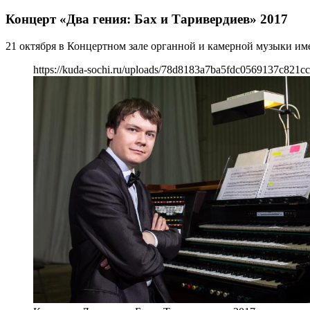
Концерт «Два гения: Бах и Таривердиев» 2017
21 октября в Концертном зале органной и камерной музыки им
https://kuda-sochi.ru/uploads/78d8183a7ba5fdc0569137c821cc