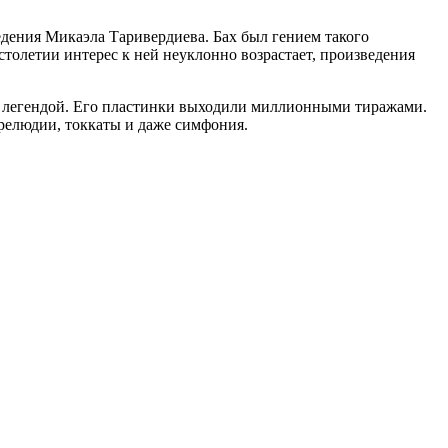
дения Микаэла Таривердиева. Бах был гением такого
толетии интерес к ней неуклонно возрастает, произведения
был легендой. Его пластинки выходили миллионными тиражами.
релюдии, токкаты и даже симфония.