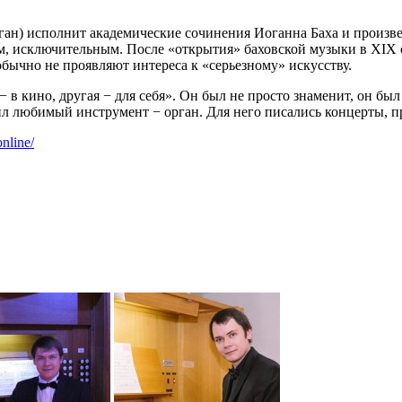
ан) исполнит академические сочинения Иоганна Баха и произве
м, исключительным. После «открытия» баховской музыки в XIX с
бычно не проявляют интереса к «серьезному» искусству.
− в кино, другая − для себя». Он был не просто знаменит, он 
ил любимый инструмент − орган. Для него писались концерты, п
online/