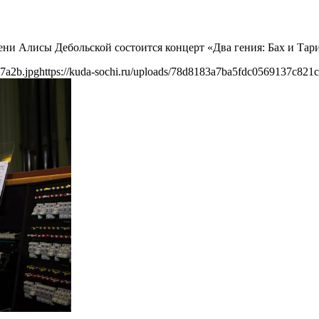
ени Алисы Дебольской состоится концерт «Два гения: Бах и Тар
7a2b.jpg
https://kuda-sochi.ru/uploads/78d8183a7ba5fdc0569137c821c