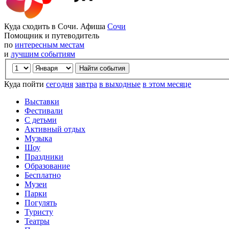
Куда сходить в Сочи. Афиша
Сочи
Помощник и путеводитель
по
интересным местам
и
лучшим событиям
Куда пойти
сегодня
завтра
в выходные
в этом месяце
Выставки
Фестивали
С детьми
Активный отдых
Музыка
Шоу
Праздники
Образование
Бесплатно
Музеи
Парки
Погулять
Туристу
Театры