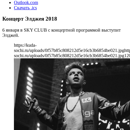
Outlook.com
Скачать .ics
Концерт Элджея 2018
6 января в SKY CLUB с концертной программой выступит
Элджей.
https://kuda-
sochi.ru/uploads/0f57b85c808212d5e16cb3b6854be021.jpg
htt
sochi.ru/uploads/0f57b85c808212d5e16cb3b6854be021.jpg
12