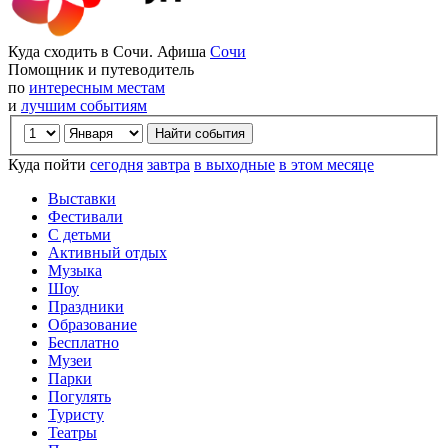
Куда сходить в Сочи. Афиша
Сочи
Помощник и путеводитель
по
интересным местам
и
лучшим событиям
Куда пойти
сегодня
завтра
в выходные
в этом месяце
Выставки
Фестивали
С детьми
Активный отдых
Музыка
Шоу
Праздники
Образование
Бесплатно
Музеи
Парки
Погулять
Туристу
Театры