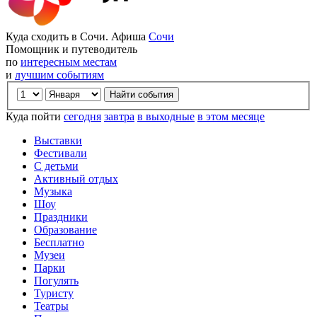
Куда сходить в Сочи. Афиша
Сочи
Помощник и путеводитель
по
интересным местам
и
лучшим событиям
Куда пойти
сегодня
завтра
в выходные
в этом месяце
Выставки
Фестивали
С детьми
Активный отдых
Музыка
Шоу
Праздники
Образование
Бесплатно
Музеи
Парки
Погулять
Туристу
Театры