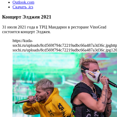
Outlook.com
Скачать .ics
Концерт Элджея 2021
31 июля 2021 года в ТРЦ Мандарин в ресторане VinoGrad
состоится концерт Элджея.
https://kuda-
sochi.ru/uploads/8cd569f794c72219adbc66a487a3d36c.jpg
htt
sochi.ru/uploads/8cd569f794c72219adbc66a487a3d36c.jpg
12