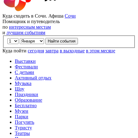
Куда сходить в Сочи. Афиша
Сочи
Помощник и путеводитель
по
интересным местам
и
лучшим событиям
Куда пойти
сегодня
завтра
в выходные
в этом месяце
Выставки
Фестивали
С детьми
Активный отдых
Музыка
Шоу
Праздники
Образование
Бесплатно
Музеи
Парки
Погулять
Туристу
Театры