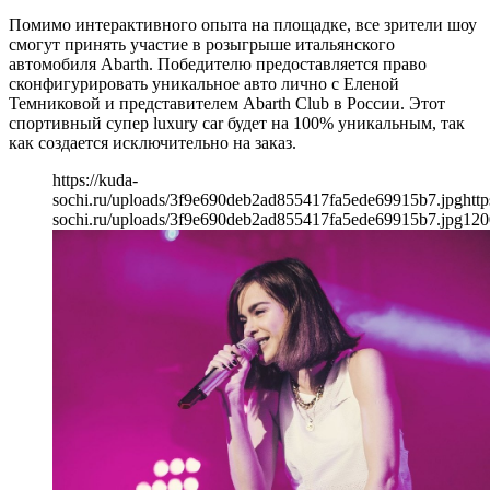
Помимо интерактивного опыта на площадке, все зрители шоу
смогут принять участие в розыгрыше итальянского
автомобиля Abarth. Победителю предоставляется право
сконфигурировать уникальное авто лично с Еленой
Темниковой и представителем Abarth Club в России. Этот
спортивный супер luxury car будет на 100% уникальным, так
как создается исключительно на заказ.
https://kuda-
sochi.ru/uploads/3f9e690deb2ad855417fa5ede69915b7.jpg
http
sochi.ru/uploads/3f9e690deb2ad855417fa5ede69915b7.jpg
120