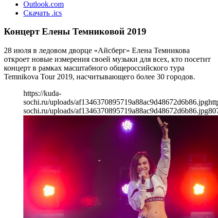
Outlook.com
Скачать .ics
Концерт Елены Темниковой 2019
28 июля в ледовом дворце «Айсберг» Елена Темникова
откроет новые измерения своей музыки для всех, кто посетит
концерт в рамках масштабного общероссийского тура
Temnikova Tour 2019, насчитывающего более 30 городов.
https://kuda-
sochi.ru/uploads/af1346370895719a88ac9d48672d6b86.jpg
htt
sochi.ru/uploads/af1346370895719a88ac9d48672d6b86.jpg
80