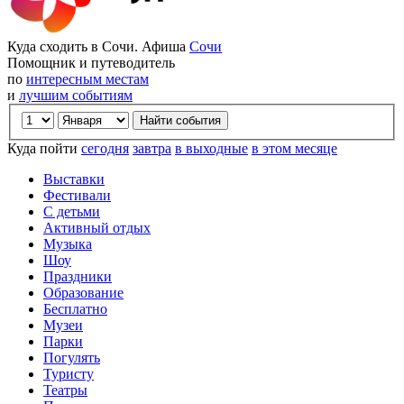
Куда сходить в Сочи. Афиша
Сочи
Помощник и путеводитель
по
интересным местам
и
лучшим событиям
Куда пойти
сегодня
завтра
в выходные
в этом месяце
Выставки
Фестивали
С детьми
Активный отдых
Музыка
Шоу
Праздники
Образование
Бесплатно
Музеи
Парки
Погулять
Туристу
Театры