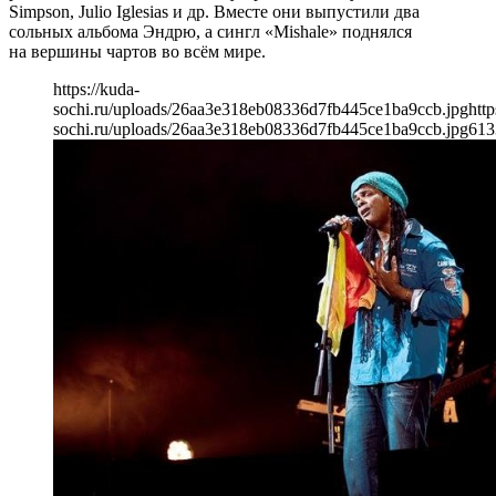
Simpson, Julio Iglesias и др. Вместе они выпустили два
сольных альбома Эндрю, а сингл «Mishale» поднялся
на вершины чартов во всём мире.
https://kuda-
sochi.ru/uploads/26aa3e318eb08336d7fb445ce1ba9ccb.jpg
http
sochi.ru/uploads/26aa3e318eb08336d7fb445ce1ba9ccb.jpg
613