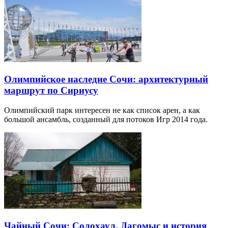
Олимпийское наследие Сочи: архитектурный
маршрут по Сириусу
Олимпийский парк интересен не как список арен, а как
большой ансамбль, созданный для потоков Игр 2014 года.
Чайный Сочи: Солохаул, Дагомыс и история