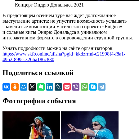
Концерт Эндрю Дональдса 2021
В предстоящем осеннем туре вас ждет долгожданное
выступление артиста: не упустите возможность услышать
знаменитые композиции магического проекта «Enigma»
и сольные хиты Эндрю Дональдса в уникальном
интерактивном формате в сопровождении струнной группы.
Узнать подробности можно на сайте организаторов:
https://www.skfo.online/afisha?pgid=kkdzrrml-c21998f4-f8a1-
4952-899c-326ba186c830
Поделиться ссылкой
Фотографии события