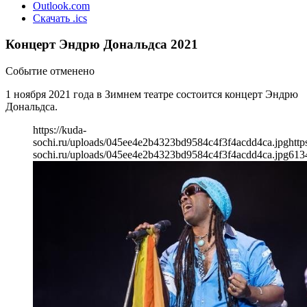
Outlook.com
Скачать .ics
Концерт Эндрю Дональдса 2021
Событие отменено
1 ноября 2021 года в Зимнем театре состоится концерт Эндрю
Дональдса.
https://kuda-
sochi.ru/uploads/045ee4e2b4323bd9584c4f3f4acdd4ca.jpg
http
sochi.ru/uploads/045ee4e2b4323bd9584c4f3f4acdd4ca.jpg
613