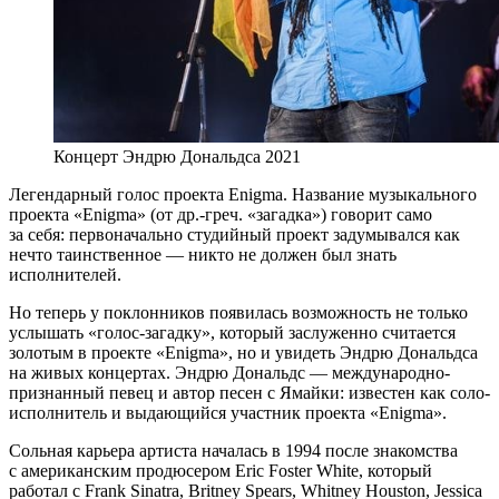
Концерт Эндрю Дональдса 2021
Легендарный голос проекта Enigma. Название музыкального
проекта «Enigma» (от др.-греч. «загадка») говорит само
за себя: первоначально студийный проект задумывался как
нечто таинственное — никто не должен был знать
исполнителей.
Но теперь у поклонников появилась возможность не только
услышать «голос-загадку», который заслуженно считается
золотым в проекте «Enigma», но и увидеть Эндрю Дональдса
на живых концертах. Эндрю Дональдс — международно-
признанный певец и автор песен с Ямайки: известен как соло-
исполнитель и выдающийся участник проекта «Enigma».
Сольная карьера артиста началась в 1994 после знакомства
с американским продюсером Eric Foster White, который
работал с Frank Sinatra, Britney Spears, Whitney Houston, Jessica