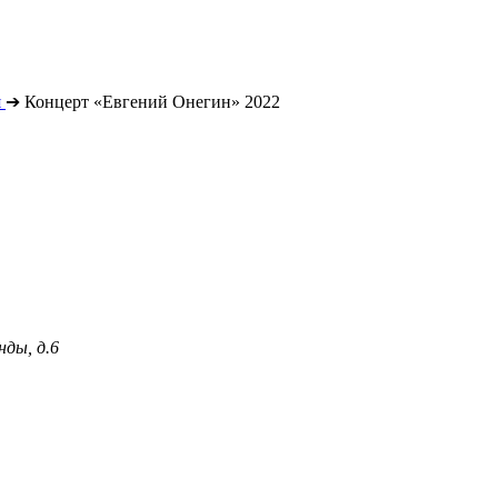
я
➔
Концерт «Евгений Онегин» 2022
нды, д.6