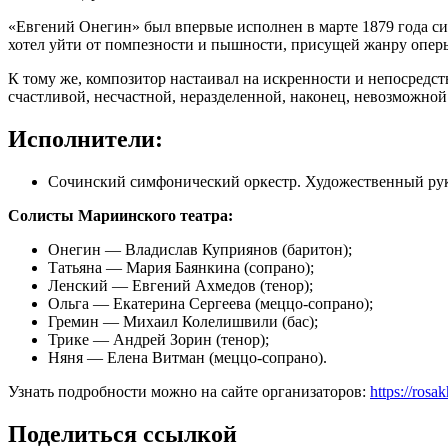
«Евгений Онегин» был впервые исполнен в марте 1879 года си
хотел уйти от помпезности и пышности, присущей жанру опер
К тому же, композитор настаивал на искренности и непосредс
счастливой, несчастной, неразделенной, наконец, невозможной
Исполнители:
Сочинский симфонический оркестр. Художественный ру
Солисты Мариинского театра:
Онегин — Владислав Куприянов (баритон);
Татьяна — Мария Баянкина (сопрано);
Ленский — Евгений Ахмедов (тенор);
Ольга — Екатерина Сергеева (меццо-сопрано);
Гремин — Михаил Колелишвили (бас);
Трике — Андрей Зорин (тенор);
Няня — Елена Витман (меццо-сопрано).
Узнать подробности можно на сайте организаторов:
https://rosa
Поделиться ссылкой