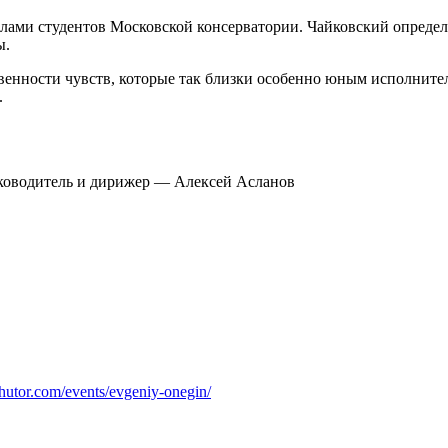
лами студентов Московской консерватории. Чайковский определ
ы.
твенности чувств, которые так близки особенно юным исполните
.
ководитель и дирижер — Алексей Асланов
khutor.com/events/evgeniy-onegin/