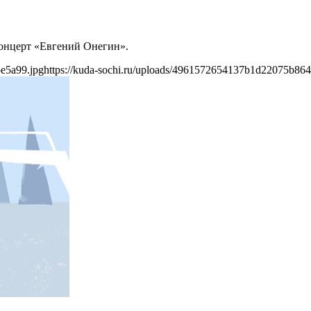
 концерт «Евгений Онегин».
e5a99.jpg
https://kuda-sochi.ru/uploads/4961572654137b1d22075b86