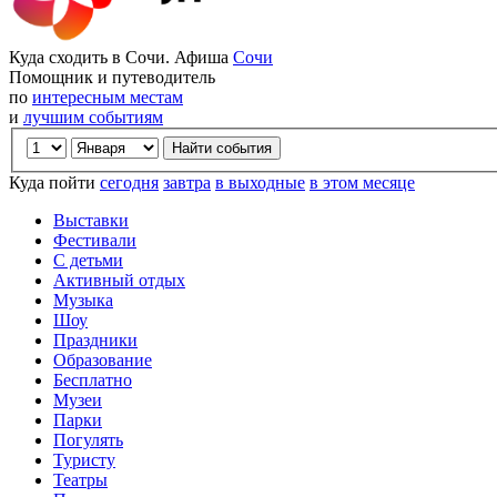
Куда сходить в Сочи. Афиша
Сочи
Помощник и путеводитель
по
интересным местам
и
лучшим событиям
Куда пойти
сегодня
завтра
в выходные
в этом месяце
Выставки
Фестивали
С детьми
Активный отдых
Музыка
Шоу
Праздники
Образование
Бесплатно
Музеи
Парки
Погулять
Туристу
Театры