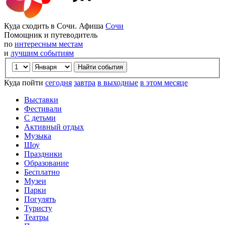
Куда сходить в Сочи. Афиша
Сочи
Помощник и путеводитель
по
интересным местам
и
лучшим событиям
Куда пойти
сегодня
завтра
в выходные
в этом месяце
Выставки
Фестивали
С детьми
Активный отдых
Музыка
Шоу
Праздники
Образование
Бесплатно
Музеи
Парки
Погулять
Туристу
Театры