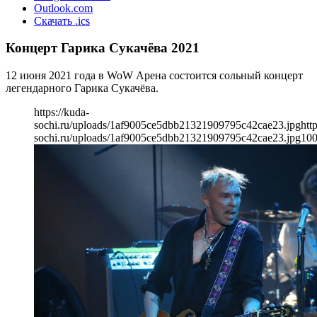
Outlook.com
Скачать .ics
Концерт Гарика Сукачёва 2021
12 июня 2021 года в WoW Арена состоится сольный концерт
легендарного Гарика Сукачёва.
https://kuda-
sochi.ru/uploads/1af9005ce5dbb21321909795c42cae23.jpg
htt
sochi.ru/uploads/1af9005ce5dbb21321909795c42cae23.jpg
10