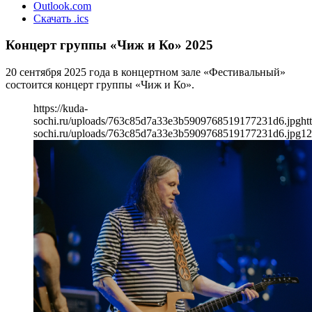
Outlook.com
Скачать .ics
Концерт группы «Чиж и Ко» 2025
20 сентября 2025 года в концертном зале «Фестивальный»
состоится концерт группы «Чиж и Ко».
https://kuda-
sochi.ru/uploads/763c85d7a33e3b5909768519177231d6.jpg
ht
sochi.ru/uploads/763c85d7a33e3b5909768519177231d6.jpg
12