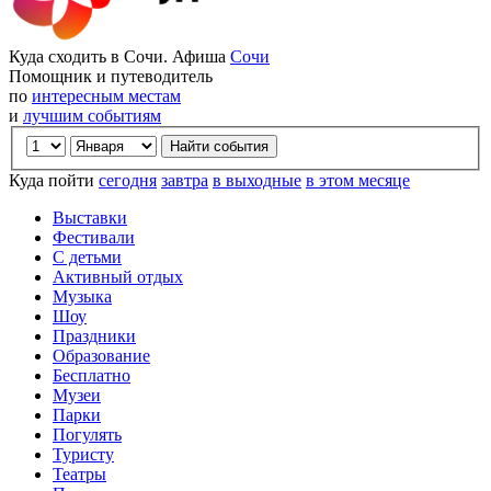
Куда сходить в Сочи. Афиша
Сочи
Помощник и путеводитель
по
интересным местам
и
лучшим событиям
Куда пойти
сегодня
завтра
в выходные
в этом месяце
Выставки
Фестивали
С детьми
Активный отдых
Музыка
Шоу
Праздники
Образование
Бесплатно
Музеи
Парки
Погулять
Туристу
Театры