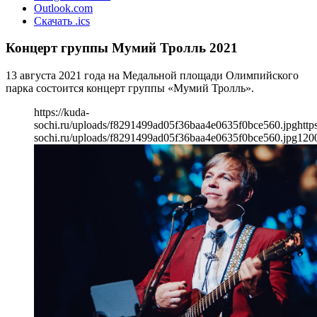
Outlook.com
Скачать .ics
Концерт группы Мумий Тролль 2021
13 августа 2021 года на Медальной площади Олимпийского
парка состоится концерт группы «Мумий Тролль».
https://kuda-
sochi.ru/uploads/f8291499ad05f36baa4e0635f0bce560.jpg
http
sochi.ru/uploads/f8291499ad05f36baa4e0635f0bce560.jpg
120