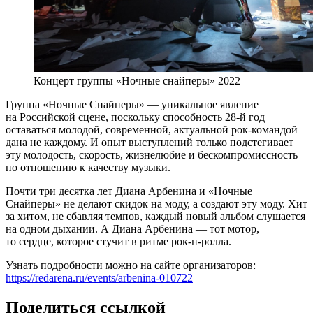
Концерт группы «Ночные снайперы» 2022
Группа «Ночные Снайперы» — уникальное явление
на Российской сцене, поскольку способность 28-й год
оставаться молодой, современной, актуальной рок-командой
дана не каждому. И опыт выступлений только подстегивает
эту молодость, скорость, жизнелюбие и бескомпромиссность
по отношению к качеству музыки.
Почти три десятка лет Диана Арбенина и «Ночные
Снайперы» не делают скидок на моду, а создают эту моду. Хит
за хитом, не сбавляя темпов, каждый новый альбом слушается
на одном дыхании. А Диана Арбенина — тот мотор,
то сердце, которое стучит в ритме рок-н-ролла.
Узнать подробности можно на сайте организаторов:
https://redarena.ru/events/arbenina-010722
Поделиться ссылкой