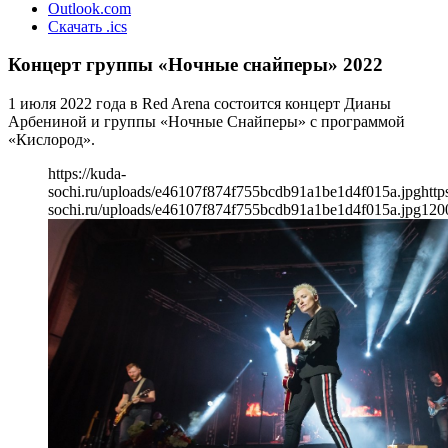
Outlook.com
Скачать .ics
Концерт группы «Ночные снайперы» 2022
1 июля 2022 года в Red Arena состоится концерт Дианы
Арбениной и группы «Ночные Снайперы» с программой
«Кислород».
https://kuda-
sochi.ru/uploads/e46107f874f755bcdb91a1be1d4f015a.jpg
http
sochi.ru/uploads/e46107f874f755bcdb91a1be1d4f015a.jpg
120