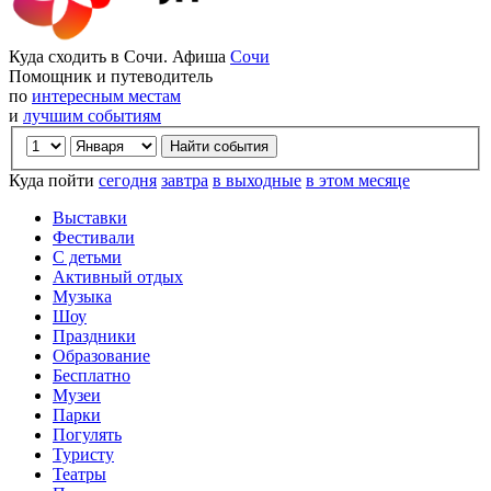
Куда сходить в Сочи. Афиша
Сочи
Помощник и путеводитель
по
интересным местам
и
лучшим событиям
Куда пойти
сегодня
завтра
в выходные
в этом месяце
Выставки
Фестивали
С детьми
Активный отдых
Музыка
Шоу
Праздники
Образование
Бесплатно
Музеи
Парки
Погулять
Туристу
Театры