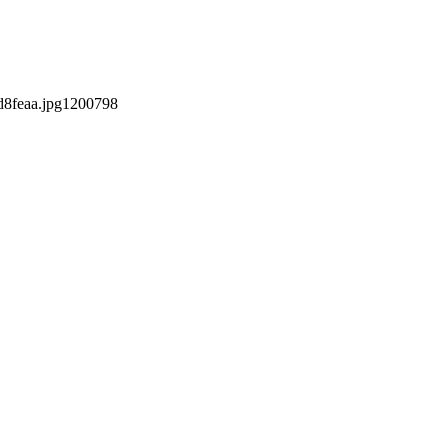
8feaa.jpg
1200
798