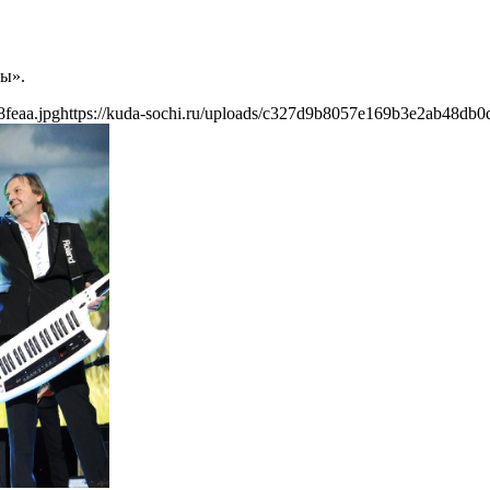
ты».
feaa.jpg
https://kuda-sochi.ru/uploads/c327d9b8057e169b3e2ab48db0d