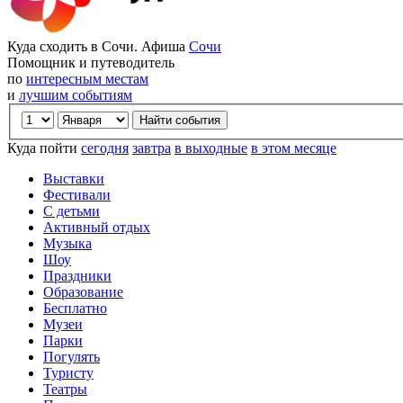
Куда сходить в Сочи. Афиша
Сочи
Помощник и путеводитель
по
интересным местам
и
лучшим событиям
Куда пойти
сегодня
завтра
в выходные
в этом месяце
Выставки
Фестивали
С детьми
Активный отдых
Музыка
Шоу
Праздники
Образование
Бесплатно
Музеи
Парки
Погулять
Туристу
Театры