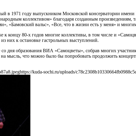
ый в 1971 году выпускником Московской консерватории имени 
 «народным коллективом» благодаря созданным произведениям, 
и», «Бамовский вальс», «Все, что в жизни есть у меня» и многи
же к концу 80-х годов многие коллективы, в том числе и «Самоц
 из них к остановке гастрольных выступлений.
 со дня образования ВИА «Самоцветы», собрав многих участник
на мысль, что можно было бы попробовать продолжить концертну
b87a8.jpeg
https://kuda-sochi.ru/uploads/c78c2308b10330664fb0988c5