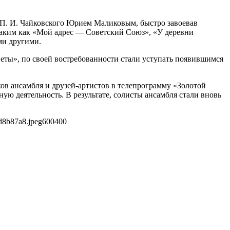
П. И. Чайковского Юрием Маликовым, быстро завоевав
таким как «Мой адрес — Советский Союз», «У деревни
ми другими.
веты», по своей востребованности стали уступать появившимся
ов ансамбля и друзей-артистов в телепрограмму «Золотой
ю деятельность. В результате, солисты ансамбля стали вновь
d8b87a8.jpeg
600
400