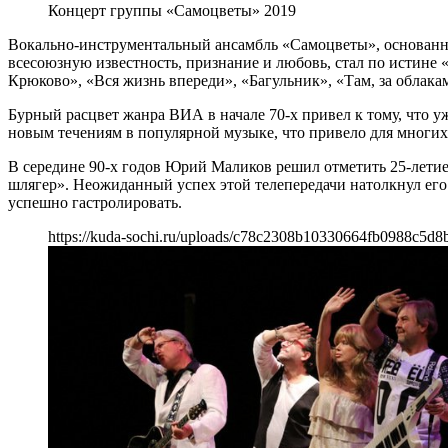
Концерт группы «Самоцветы» 2019
Вокально-инструментальный ансамбль «Самоцветы», основанн
всесоюзную известность, признание и любовь, стал по истине
Крюково», «Вся жизнь впереди», «Багульник», «Там, за облакам
Бурный расцвет жанра ВИА в начале 70-х привел к тому, что у
новым течениям в популярной музыке, что привело для многих
В середине 90-х годов Юрий Маликов решил отметить 25-летие
шлягер». Неожиданный успех этой телепередачи натолкнул его 
успешно гастролировать.
https://kuda-sochi.ru/uploads/c78c2308b10330664fb0988c5d8