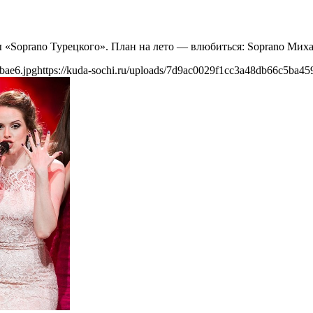
пы «Soprano Турецкого». План на лето — влюбиться: Soprano Ми
bae6.jpg
https://kuda-sochi.ru/uploads/7d9ac0029f1cc3a48db66c5ba45