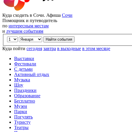
Куда сходить в Сочи. Афиша
Сочи
Помощник и путеводитель
по
интересным местам
и
лучшим событиям
Куда пойти
сегодня
завтра
в выходные
в этом месяце
Выставки
Фестивали
С детьми
Активный отдых
Музыка
Шоу
Праздники
Образование
Бесплатно
Музеи
Парки
Погулять
Туристу
Театры