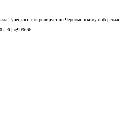
хаила Турецкого гастролирует по Черноморскому побережью.
9bae6.jpg
999
666