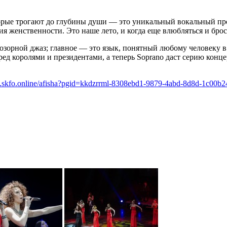
торые трогают до глубины души — это уникальный вокальный про
женственности. Это наше лето, и когда еще влюбляться и бросат
озорной джаз; главное — это язык, понятный любому человеку в 
д королями и президентами, а теперь Soprano даст серию конце
.skfo.online/afisha?pgid=kkdzrrml-8308ebd1-9879-4abd-8d8d-1c00b2