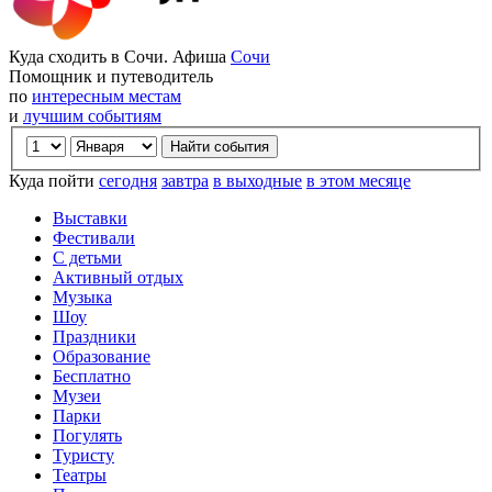
Куда сходить в Сочи. Афиша
Сочи
Помощник и путеводитель
по
интересным местам
и
лучшим событиям
Куда пойти
сегодня
завтра
в выходные
в этом месяце
Выставки
Фестивали
С детьми
Активный отдых
Музыка
Шоу
Праздники
Образование
Бесплатно
Музеи
Парки
Погулять
Туристу
Театры