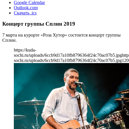
Google Calendar
Outlook.com
Скачать .ics
Концерт группы Сплин 2019
7 марта на курорте «Роза Хутор» состоится концерт группы
Сплин.
https://kuda-
sochi.ru/uploads/6ccb9d17a10fb8796364f24c70ac07b5.jpg
http
sochi.ru/uploads/6ccb9d17a10fb8796364f24c70ac07b5.jpg
120