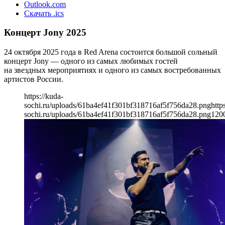
Outlook.com
Скачать .ics
Концерт Jony 2025
24 октября 2025 года в Red Arena состоится большой сольный
концерт Jony — одного из самых любимых гостей
на звездных мероприятиях и одного из самых востребованных
артистов России.
https://kuda-
sochi.ru/uploads/61ba4ef41f301bf318716af5f756da28.png
http
sochi.ru/uploads/61ba4ef41f301bf318716af5f756da28.png
120