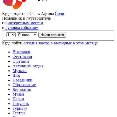
Куда сходить в Сочи. Афиша
Сочи
Помощник и путеводитель
по
интересным местам
и
лучшим событиям
Куда пойти
сегодня
завтра
в выходные
в этом месяце
Выставки
Фестивали
С детьми
Активный отдых
Музыка
Шоу
Праздники
Образование
Бесплатно
Музеи
Парки
Погулять
Туристу
Театры