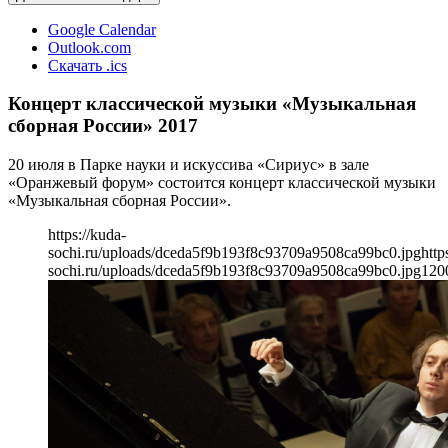
Google Calendar
Outlook.com
Скачать .ics
Концерт классической музыки «Музыкальная
сборная России» 2017
20 июля в Парке науки и искуссива «Сириус» в зале
«Оранжевый форум» состоится концерт классической музыки
«Музыкальная сборная России».
https://kuda-
sochi.ru/uploads/dceda5f9b193f8c93709a9508ca99bc0.jpg
http
sochi.ru/uploads/dceda5f9b193f8c93709a9508ca99bc0.jpg
120