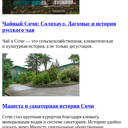
Чайный Сочи: Солохаул, Дагомыс и история
русского чая
Чай в Сочи — это сельскохозяйственная, климатическая
и культурная история, а не только дегустация.
Мацеста и санаторная история Сочи
Сочи стал крупным курортом благодаря климату,
минеральным водам и системе санаториев. Историю удобно
изучать через Мацесту, центральные общественные…