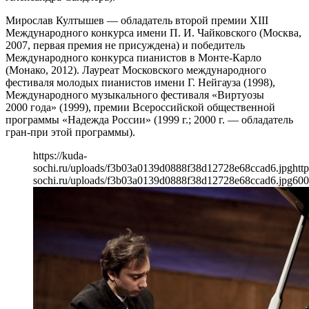
Мирослав Култышев — обладатель второй премии ХIII
Международного конкурса имени П. И. Чайковского (Москва,
2007, первая премия не присуждена) и победитель
Международного конкурса пианистов в Монте-Карло
(Монако, 2012). Лауреат Московского международного
фестиваля молодых пианистов имени Г. Нейгауза (1998),
Международного музыкального фестиваля «Виртуозы
2000 года» (1999), премии Всероссийской общественной
программы «Надежда России» (1999 г.; 2000 г. — обладатель
гран-при этой программы).
https://kuda-
sochi.ru/uploads/f3b03a0139d0888f38d12728e68ccad6.jpg
http
sochi.ru/uploads/f3b03a0139d0888f38d12728e68ccad6.jpg
600