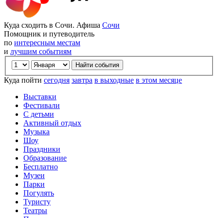
Куда сходить в Сочи. Афиша
Сочи
Помощник и путеводитель
по
интересным местам
и
лучшим событиям
Куда пойти
сегодня
завтра
в выходные
в этом месяце
Выставки
Фестивали
С детьми
Активный отдых
Музыка
Шоу
Праздники
Образование
Бесплатно
Музеи
Парки
Погулять
Туристу
Театры