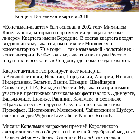
Концерт Копельман-квартета 2018
«Копельман-квартет» был основан в 2002 году Михаилом
Копельманом, который на протяжении двадцати лет был
лидером Квартета имени Бородина. В состав квартета входят
выдающиеся музыканты, окончившие Московскую
консерваторию в 70-е годы — так называемый «золотой век»
консерватории. В 90-е годы музыканты покинули Россию,
и пути их пересеклись в Лондоне, где и был создан квартет.
Квартет активно гастролирует, дает концерты
в Великобритании, Испании, Португалии, Австрии, Италии,
Нидерландах, Бельгии, Дании, Швеции, Швейцарии,
Словакии, США, Канаде и России. Музыканты принимают
участие в престижных музыкальных фестивалях в Эдинбурге,
Вальядолиде, Цюрихе, Равинии, Кольмаре, в фестивале
«Пражская весна» и других. Среди записей коллектива —
Прокофьев, Шостакович, Мясковский, Чайковский и Шуберт,
сделанные для Wigmore Live label и Nimbus Records.
Михаил Копельман награжден премией Королевского
филармонического общества и Почетной серебряной медалью
«Concertgebouw». Борис Кушнир и Игорь Сулыга были