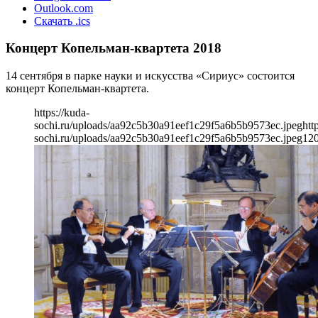
Outlook.com
Скачать .ics
Концерт Копельман-квартета 2018
14 сентября в парке науки и искусства «Сириус» состоится
концерт Копельман-квартета.
https://kuda-
sochi.ru/uploads/aa92c5b30a91eef1c29f5a6b5b9573ec.jpeg
htt
sochi.ru/uploads/aa92c5b30a91eef1c29f5a6b5b9573ec.jpeg
12