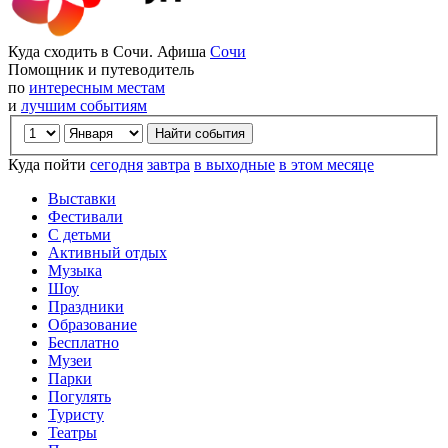
Куда сходить в Сочи. Афиша
Сочи
Помощник и путеводитель
по
интересным местам
и
лучшим событиям
Куда пойти
сегодня
завтра
в выходные
в этом месяце
Выставки
Фестивали
С детьми
Активный отдых
Музыка
Шоу
Праздники
Образование
Бесплатно
Музеи
Парки
Погулять
Туристу
Театры