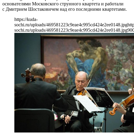
основателями Московского струнного квартета и работали
с Дмитрием Шостаковичем над его последними квартетами.
https://kuda-
sochi.ru/uploads/469581223c9eae4c995cd424e2ee0148.jpg
htt
sochi.ru/uploads/469581223c9eae4c995cd424e2ee0148.jpg
90