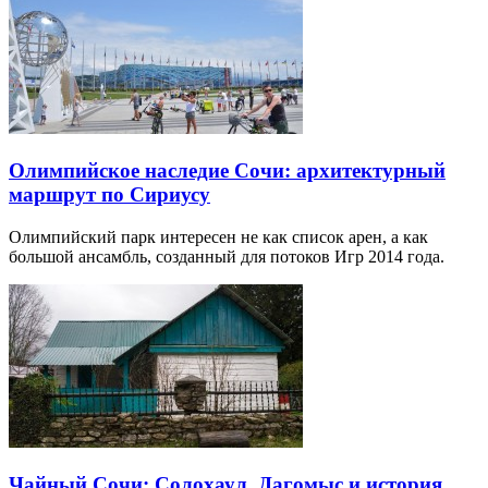
Олимпийское наследие Сочи: архитектурный
маршрут по Сириусу
Олимпийский парк интересен не как список арен, а как
большой ансамбль, созданный для потоков Игр 2014 года.
Чайный Сочи: Солохаул, Дагомыс и история