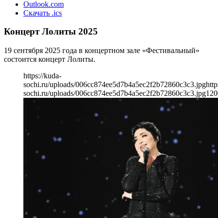
Outlook.com
Скачать .ics
Концерт Лолиты 2025
19 сентября 2025 года в концертном зале «Фестивальный»
состоится концерт Лолиты.
https://kuda-
sochi.ru/uploads/006cc874ee5d7b4a5ec2f2b72860c3c3.jpg
http
sochi.ru/uploads/006cc874ee5d7b4a5ec2f2b72860c3c3.jpg
120