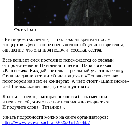
Фото: fb.ru
«Ее творчество лечит», — так говорят зрители после
концертов. Двухчасовое очень личное общение со зрителем,
ощущение, что она твоя подруга, соседка, сестра.
Весь концерт смех постоянно перемежается со слезами
от пронзительной Цветаевой и песни «Папа», а какая
«Раневская». Каждый зритель — реальный участник ее шоу.
Ставшие давно хитами «Ориентация» и «Пошлю его на»
поют хором на всех ее концертах. А чего стоит «Шампанское»
и «Шпилька-каблучок», тут «танцуют все».
Лолита — певица, которая не боится быть смешной
и некрасивой, хотя от ее ног невозможно оторваться.
И подучите слова «Титаника».
Узнать подробности можно на сайте организаторов:
https://www.festival-sochi.ru/2025/05/12/lolita/