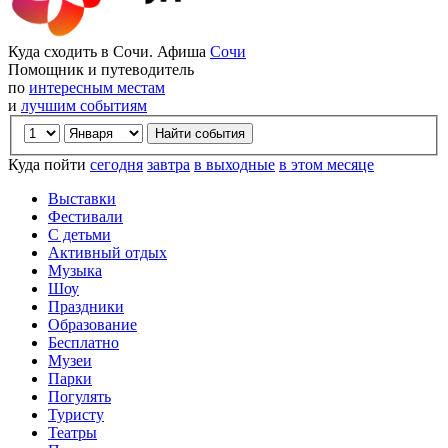
Куда сходить в Сочи. Афиша
Сочи
Помощник и путеводитель
по
интересным местам
и
лучшим событиям
Куда пойти
сегодня
завтра
в выходные
в этом месяце
Выставки
Фестивали
С детьми
Активный отдых
Музыка
Шоу
Праздники
Образование
Бесплатно
Музеи
Парки
Погулять
Туристу
Театры