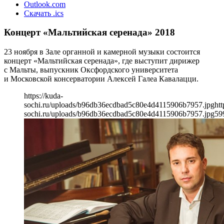
Outlook.com
Скачать .ics
Концерт «Мальтийская серенада» 2018
23 ноября в Зале органной и камерной музыки состоится
концерт «Мальтийская серенада», где выступит дирижер
с Мальты, выпускник Оксфордского университета
и Московской консерватории Алексей Галеа Кавалацци.
https://kuda-
sochi.ru/uploads/b96db36ecdbad5c80e4d4115906b7957.jpg
htt
sochi.ru/uploads/b96db36ecdbad5c80e4d4115906b7957.jpg
59