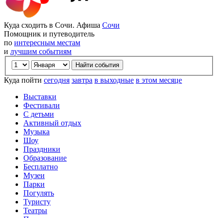
Куда сходить в Сочи. Афиша
Сочи
Помощник и путеводитель
по
интересным местам
и
лучшим событиям
Куда пойти
сегодня
завтра
в выходные
в этом месяце
Выставки
Фестивали
С детьми
Активный отдых
Музыка
Шоу
Праздники
Образование
Бесплатно
Музеи
Парки
Погулять
Туристу
Театры