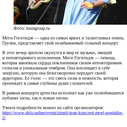
Фото: msmgroup.ru
Меги Гогитидзе — одна из самых ярких и талантливых певиц
Грузии, представляет свой незабываемый сольный концерт.
В этот вечер зрители окунутся в мир ее музыки, эмоций
и неповторимого исполнения. Меги Гогитидзе — певица,
которая завоевала сердца поклонников своим неповторимым
голосом и уникальным тембром. Она воплощает в себе
энергию, которую она безоговорочно передает своей
аудитории. Ее голос — это смесь силы и нежности, которая
проникает в самые глубины души слушателей.
В рамках концерта артистка исполнит как уже полюбившиеся
публике хиты, так и новые песни.
Узнать подробности можно на сайте организаторов:
https://www.skfo.online/event/zimnij-teatr-konczert-megi-gogitidze-
2/