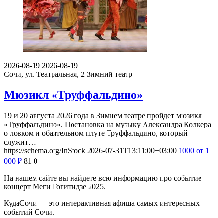
2026-08-19
2026-08-19
Сочи, ул. Театральная, 2
Зимний театр
Мюзикл «Труффальдино»
19 и 20 августа 2026 года в Зимнем театре пройдет мюзикл
«Труффальдино». Постановка на музыку Александра Колкера
о ловком и обаятельном плуте Труффальдино, который
служит…
https://schema.org/InStock
2026-07-31T13:11:00+03:00
1000
от 1
000
₽
81
0
На нашем сайте вы найдете всю информацию про событие
концерт Меги Гогитидзе 2025.
КудаСочи — это интерактивная афиша самых интересных
событий Сочи.