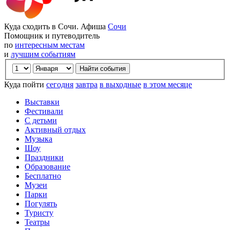
Куда сходить в Сочи. Афиша
Сочи
Помощник и путеводитель
по
интересным местам
и
лучшим событиям
Куда пойти
сегодня
завтра
в выходные
в этом месяце
Выставки
Фестивали
С детьми
Активный отдых
Музыка
Шоу
Праздники
Образование
Бесплатно
Музеи
Парки
Погулять
Туристу
Театры