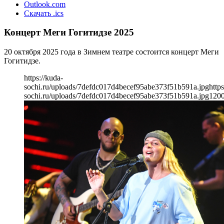
Outlook.com
Скачать .ics
Концерт Меги Гогитидзе 2025
20 октября 2025 года в Зимнем театре состоится концерт Меги
Гогитидзе.
https://kuda-
sochi.ru/uploads/7defdc017d4becef95abe373f51b591a.jpg
https
sochi.ru/uploads/7defdc017d4becef95abe373f51b591a.jpg
120