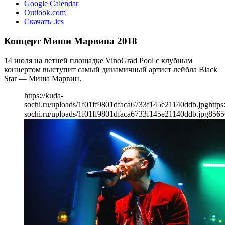
Google Calendar
Outlook.com
Скачать .ics
Концерт Миши Марвина 2018
14 июля на летней площадке VinoGrad Pool с клубным
концертом выступит самый динамичный артист лейбла Black
Star — Миша Марвин.
https://kuda-
sochi.ru/uploads/1f01ff9801dfaca6733f145e21140ddb.jpg
https
sochi.ru/uploads/1f01ff9801dfaca6733f145e21140ddb.jpg
856
5