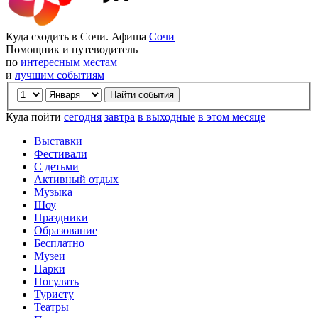
Куда сходить в Сочи. Афиша
Сочи
Помощник и путеводитель
по
интересным местам
и
лучшим событиям
Куда пойти
сегодня
завтра
в выходные
в этом месяце
Выставки
Фестивали
С детьми
Активный отдых
Музыка
Шоу
Праздники
Образование
Бесплатно
Музеи
Парки
Погулять
Туристу
Театры