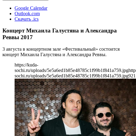
Google Calendar
Outlook.com
Скачать .ics
Концерт Михаила Галустяна и Александра
Реввы 2017
3 августа в концертном зале «Фестивальный» состоится
концерт Михаила Галустяна и Александра Реввы.
https://kuda-
sochi.ru/uploads/5e5a6ed1b85e48785c1f99b1f841a759.jpg
http
sochi.ru/uploads/5e5a6ed1b85e48785c1f99b1f841a759.jpg
921