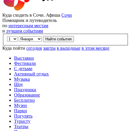
Куда сходить в Сочи. Афиша
Сочи
Помощник и путеводитель
по
интересным местам
и
лучшим событиям
Куда пойти
сегодня
завтра
в выходные
в этом месяце
Выставки
Фестивали
С детьми
Активный отдых
Музыка
Шоу
Праздники
Образование
Бесплатно
Музеи
Парки
Погулять
Туристу
Театры