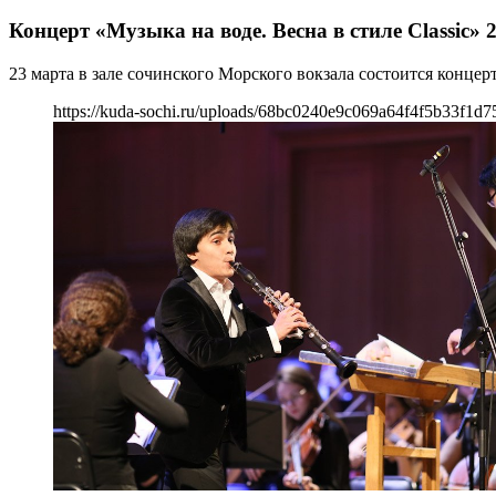
Концерт «Музыка на воде. Весна в стиле Classic» 
23 марта в зале сочинского Морского вокзала состоится концерт
https://kuda-sochi.ru/uploads/68bc0240e9c069a64f4f5b33f1d7