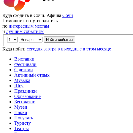
Куда сходить в Сочи. Афиша
Сочи
Помощник и путеводитель
по
интересным местам
и
лучшим событиям
Куда пойти
сегодня
завтра
в выходные
в этом месяце
Выставки
Фестивали
С детьми
Активный отдых
Музыка
Шоу
Праздники
Образование
Бесплатно
Музеи
Парки
Погулять
Туристу
Театры