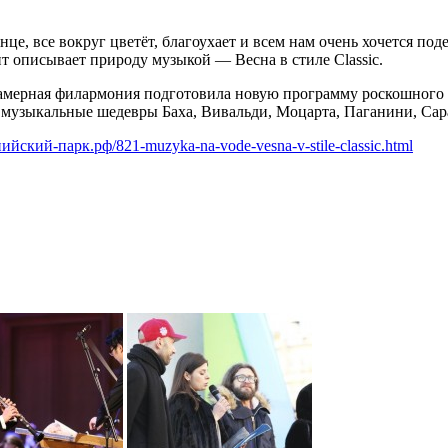
нце, все вокруг цветёт, благоухает и всем нам очень хочется п
 описывает природу музыкой — Весна в стиле Classic.
амерная филармония подготовила новую программу роскошного 
е музыкальные шедевры Баха, Вивальди, Моцарта, Паганини, Сар
пийский-парк.рф/821-muzyka-na-vode-vesna-v-stile-classic.html