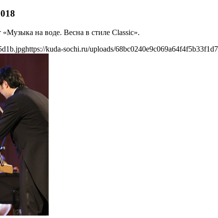
2018
 «Музыка на воде. Весна в стиле Classic».
5d1b.jpg
https://kuda-sochi.ru/uploads/68bc0240e9c069a64f4f5b33f1d