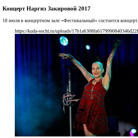
Концерт Наргиз Закировой 2017
18 июля в концертном зале «Фестивальный» состоится концерт
https://kuda-sochi.ru/uploads/17b1a6308fa6179990840346d22f