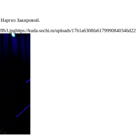
 Наргиз Закировой.
ffb3.jpg
https://kuda-sochi.ru/uploads/17b1a6308fa6179990840346d22f