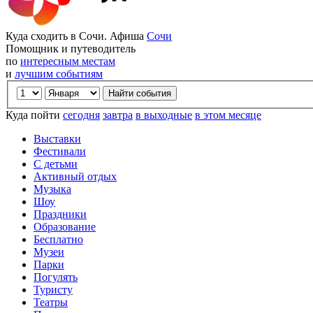
Куда сходить в Сочи. Афиша
Сочи
Помощник и путеводитель
по
интересным местам
и
лучшим событиям
Куда пойти
сегодня
завтра
в выходные
в этом месяце
Выставки
Фестивали
С детьми
Активный отдых
Музыка
Шоу
Праздники
Образование
Бесплатно
Музеи
Парки
Погулять
Туристу
Театры