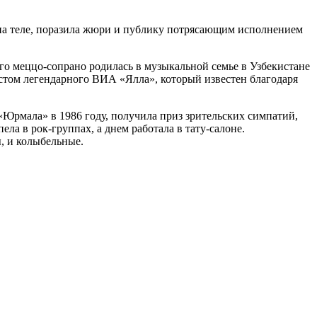
у на теле, поразила жюри и публику потрясающим исполнением
кого меццо-сопрано родилась в музыкальной семье в Узбекистане
истом легендарного ВИА «Ялла», который известен благодаря
 «Юрмала» в 1986 году, получила приз зрительских симпатий,
ла в рок-группах, а днем работала в тату-салоне.
, и колыбельные.