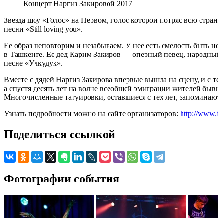
Концерт Наргиз Закировой 2017
Звезда шоу «Голос» на Первом, голос которой потряс всю стра
песни «Still loving you».
Ее образ неповторим и незабываем. У нее есть смелость быть н
в Ташкенте. Ее дед Карим Закиров — оперный певец, народный
песне «Учкудук».
Вместе с дядей Наргиз Закирова впервые вышла на сцену, и с т
а спустя десять лет на волне всеобщей эмиграции жителей бывш
Многочисленные татуировки, оставшиеся с тех лет, запоминают
Узнать подробности можно на сайте организаторов:
http://www.
Поделиться ссылкой
Фотографии события