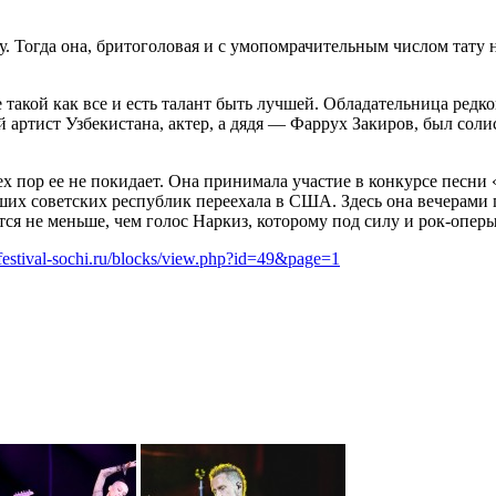
ну. Тогда она, бритоголовая и с умопомрачительным числом тат
е такой как все и есть талант быть лучшей. Обладательница ред
 артист Узбекистана, актер, а дядя — Фаррух Закиров, был сол
ех пор ее не покидает. Она принимала участие в конкурсе песни
их советских республик переехала в США. Здесь она вечерами пе
ся не меньше, чем голос Наркиз, которому под силу и рок-оперы
festival-sochi.ru/blocks/view.php?id=49&page=1