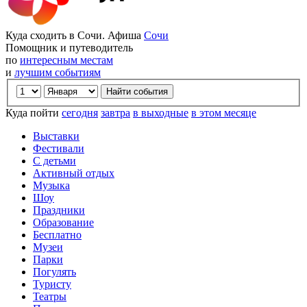
Куда сходить в Сочи. Афиша
Сочи
Помощник и путеводитель
по
интересным местам
и
лучшим событиям
Куда пойти
сегодня
завтра
в выходные
в этом месяце
Выставки
Фестивали
С детьми
Активный отдых
Музыка
Шоу
Праздники
Образование
Бесплатно
Музеи
Парки
Погулять
Туристу
Театры