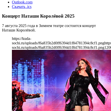
Outlook.com
Скачать .ics
Концерт Наташи Королёвой 2025
7 августа 2025 года в Зимнем театре состоится концерт
Наташи Королёвой.
https://kuda-
sochi.ru/uploads/f6a835b2d0ff6394d1f84781394c8cf1.png
http
sochi.ru/uploads/f6a835b2d0ff6394d1f84781394c8cf1.png
120