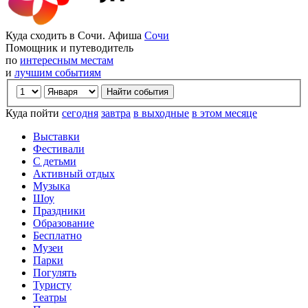
Куда сходить в Сочи. Афиша
Сочи
Помощник и путеводитель
по
интересным местам
и
лучшим событиям
Куда пойти
сегодня
завтра
в выходные
в этом месяце
Выставки
Фестивали
С детьми
Активный отдых
Музыка
Шоу
Праздники
Образование
Бесплатно
Музеи
Парки
Погулять
Туристу
Театры