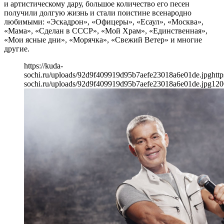
и артистическому дару, большое количество его песен
получили долгую жизнь и стали поистине всенародно
любимыми: «Эскадрон», «Офицеры», «Есаул», «Москва»,
«Мама», «Сделан в СССР», «Мой Храм», «Единственная»,
«Мои ясные дни», «Морячка», «Свежий Ветер» и многие
другие.
https://kuda-
sochi.ru/uploads/92d9f409919d95b7aefe23018a6e01de.jpg
http
sochi.ru/uploads/92d9f409919d95b7aefe23018a6e01de.jpg
120