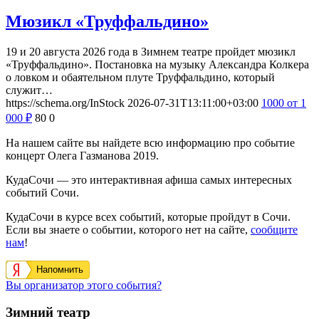
Мюзикл «Труффальдино»
19 и 20 августа 2026 года в Зимнем театре пройдет мюзикл
«Труффальдино». Постановка на музыку Александра Колкера
о ловком и обаятельном плуте Труффальдино, который
служит…
https://schema.org/InStock
2026-07-31T13:11:00+03:00
1000
от 1
000
₽
80
0
На нашем сайте вы найдете всю информацию про событие
концерт Олега Газманова 2019.
КудаСочи — это интерактивная афиша самых интересных
событий Сочи.
КудаСочи в курсе всех событий, которые пройдут в Сочи.
Если вы знаете о событии, которого нет на сайте,
сообщите
нам
!
Напомнить
Вы организатор этого события?
Зимний театр