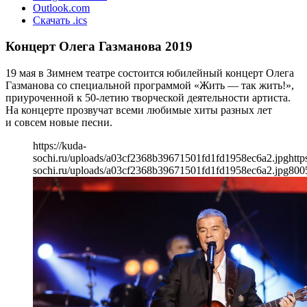
Outlook.com
Скачать .ics
Концерт Олега Газманова 2019
19 мая в Зимнем театре состоится юбилейный концерт Олега
Газманова со специальной программой «Жить — так жить!»,
приуроченной к 50-летию творческой деятельности артиста.
На концерте прозвучат всеми любимые хиты разных лет
и совсем новые песни.
https://kuda-
sochi.ru/uploads/a03cf2368b39671501fd1fd1958ec6a2.jpg
http
sochi.ru/uploads/a03cf2368b39671501fd1fd1958ec6a2.jpg
800