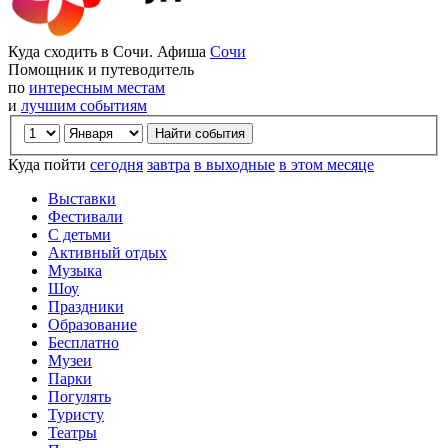
Куда сходить в Сочи. Афиша
Сочи
Помощник и путеводитель
по
интересным местам
и
лучшим событиям
Куда пойти
сегодня
завтра
в выходные
в этом месяце
Выставки
Фестивали
С детьми
Активный отдых
Музыка
Шоу
Праздники
Образование
Бесплатно
Музеи
Парки
Погулять
Туристу
Театры