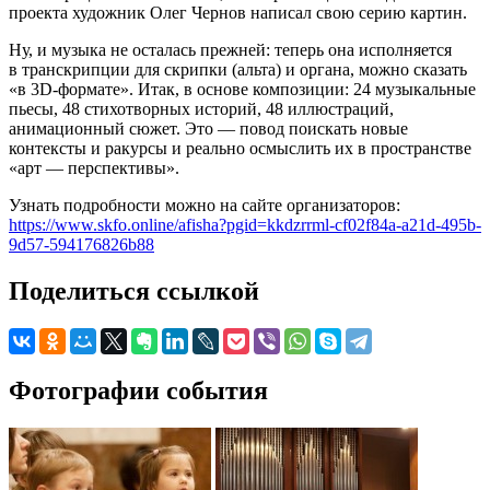
проекта художник Олег Чернов написал свою серию картин.
Ну, и музыка не осталась прежней: теперь она исполняется
в транскрипции для скрипки (альта) и органа, можно сказать
«в 3D-формате». Итак, в основе композиции: 24 музыкальные
пьесы, 48 стихотворных историй, 48 иллюстраций,
анимационный сюжет. Это — повод поискать новые
контексты и ракурсы и реально осмыслить их в пространстве
«арт — перспективы».
Узнать подробности можно на сайте организаторов:
https://www.skfo.online/afisha?pgid=kkdzrrml-cf02f84a-a21d-495b-
9d57-594176826b88
Поделиться ссылкой
Фотографии события