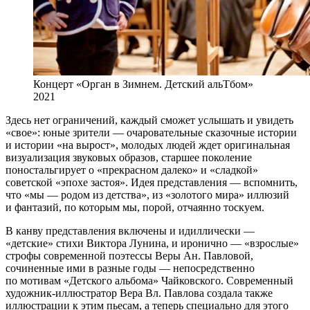
Концерт «Орган в Зимнем. Детский альТбом»
2021
Здесь нет ограничений, каждый сможет услышать и увидеть
«свое»: юные зрители — очаровательные сказочные истории
и истории «на вырост», молодых людей ждет оригинальная
визуализация звуковых образов, старшее поколение
поностальгирует о «прекрасном далеко» и «сладкой»
советской «эпохе застоя». Идея представления — вспомнить,
что «мы — родом из детства», из «золотого мира» иллюзий
и фантазий, по которым мы, порой, отчаянно тоскуем.
В канву представления включены и идиллически —
«детские» стихи Виктора Лунина, и иронично — «взрослые»
строфы современной поэтессы Веры Ан. Павловой,
сочиненные ими в разные годы — непосредственно
по мотивам «Детского альбома» Чайковского. Современный
художник-иллюстратор Вера Вл. Павлова создала также
иллюстрации к этим пьесам, а теперь специально для этого