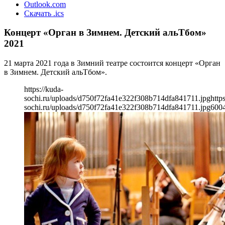
Outlook.com
Скачать .ics
Концерт «Орган в Зимнем. Детский альТбом»
2021
21 марта 2021 года в Зимний театре состоится концерт «Орган
в Зимнем. Детский альТбом».
https://kuda-
sochi.ru/uploads/d750f72fa41e322f308b714dfa841711.jpg
http
sochi.ru/uploads/d750f72fa41e322f308b714dfa841711.jpg
600