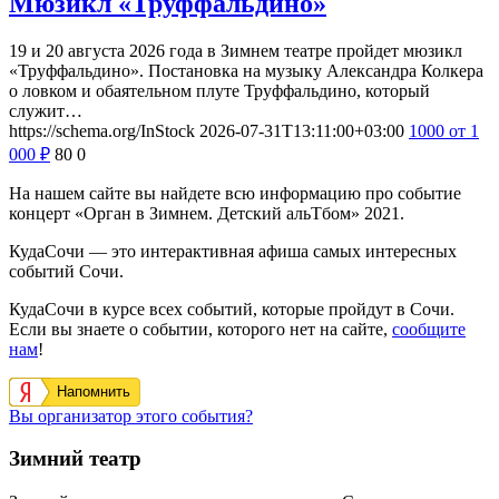
Мюзикл «Труффальдино»
19 и 20 августа 2026 года в Зимнем театре пройдет мюзикл
«Труффальдино». Постановка на музыку Александра Колкера
о ловком и обаятельном плуте Труффальдино, который
служит…
https://schema.org/InStock
2026-07-31T13:11:00+03:00
1000
от 1
000
₽
80
0
На нашем сайте вы найдете всю информацию про событие
концерт «Орган в Зимнем. Детский альТбом» 2021.
КудаСочи — это интерактивная афиша самых интересных
событий Сочи.
КудаСочи в курсе всех событий, которые пройдут в Сочи.
Если вы знаете о событии, которого нет на сайте,
сообщите
нам
!
Напомнить
Вы организатор этого события?
Зимний театр