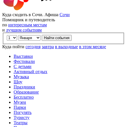
Куда сходить в Сочи. Афиша
Сочи
Помощник и путеводитель
по
интересным местам
и
лучшим событиям
Куда пойти
сегодня
завтра
в выходные
в этом месяце
Выставки
Фестивали
С детьми
Активный отдых
Музыка
Шоу
Праздники
Образование
Бесплатно
Музеи
Парки
Погулять
Туристу
Театры