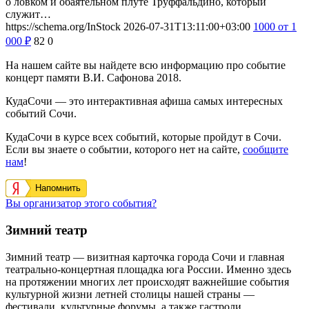
о ловком и обаятельном плуте Труффальдино, который
служит…
https://schema.org/InStock
2026-07-31T13:11:00+03:00
1000
от 1
000
₽
82
0
На нашем сайте вы найдете всю информацию про событие
концерт памяти В.И. Сафонова 2018.
КудаСочи — это интерактивная афиша самых интересных
событий Сочи.
КудаСочи в курсе всех событий, которые пройдут в Сочи.
Если вы знаете о событии, которого нет на сайте,
сообщите
нам
!
Напомнить
Вы организатор этого события?
Зимний театр
Зимний театр — визитная карточка города Сочи и главная
театрально-концертная площадка юга России. Именно здесь
на протяжении многих лет происходят важнейшие события
культурной жизни летней столицы нашей страны —
фестивали, культурные форумы, а также гастроли