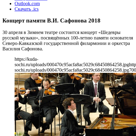
Outlook.com
Скачать .ics
Концерт памяти В.И. Сафонова 2018
30 апреля в Зимнем театре состоится концерт «Шедевры
русской музыки», посвящённых 100-летию памяти основателя
Северо-Кавказской государственной филармонии и оркестра
Василия Сафонова.
https://kuda-
sochi.ru/uploads/000470c95acfa8ac5029c68450864258.jpg
htt
sochi.ru/uploads/000470c95acfa8ac5029c68450864258.jpg
70