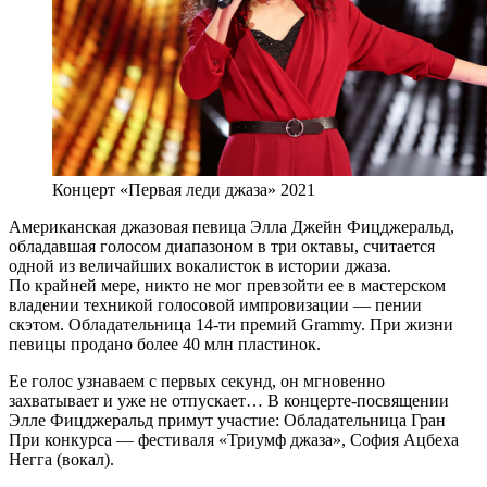
Концерт «Первая леди джаза» 2021
Американская джазовая певица Элла Джейн Фицджеральд,
обладавшая голосом диапазоном в три октавы, считается
одной из величайших вокалисток в истории джаза.
По крайней мере, никто не мог превзойти ее в мастерском
владении техникой голосовой импровизации — пении
скэтом. Обладательница 14-ти премий Grammy. При жизни
певицы продано более 40 млн пластинок.
Ее голос узнаваем с первых секунд, он мгновенно
захватывает и уже не отпускает… В концерте-посвящении
Элле Фицджеральд примут участие: Обладательница Гран
При конкурса — фестиваля «Триумф джаза», София Ацбеха
Негга (вокал).