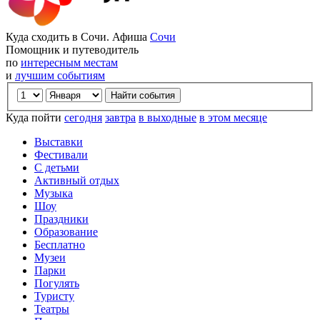
Куда сходить в Сочи. Афиша
Сочи
Помощник и путеводитель
по
интересным местам
и
лучшим событиям
Куда пойти
сегодня
завтра
в выходные
в этом месяце
Выставки
Фестивали
С детьми
Активный отдых
Музыка
Шоу
Праздники
Образование
Бесплатно
Музеи
Парки
Погулять
Туристу
Театры