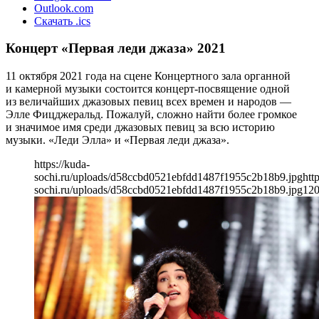
Outlook.com
Скачать .ics
Концерт «Первая леди джаза» 2021
11 октября 2021 года на сцене Концертного зала органной
и камерной музыки состоится концерт-посвящение одной
из величайших джазовых певиц всех времен и народов —
Элле Фицджеральд. Пожалуй, сложно найти более громкое
и значимое имя среди джазовых певиц за всю историю
музыки. «Леди Элла» и «Первая леди джаза».
https://kuda-
sochi.ru/uploads/d58ccbd0521ebfdd1487f1955c2b18b9.jpg
htt
sochi.ru/uploads/d58ccbd0521ebfdd1487f1955c2b18b9.jpg
12