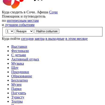
Куда сходить в Сочи. Афиша
Сочи
Помощник и путеводитель
по
интересным местам
и
лучшим событиям
Куда пойти
сегодня
завтра
в выходные
в этом месяце
Выставки
Фестивали
С детьми
Активный отдых
Музыка
Шоу
Праздники
Образование
Бесплатно
Музеи
Парки
Погулять
Туристу
Театры