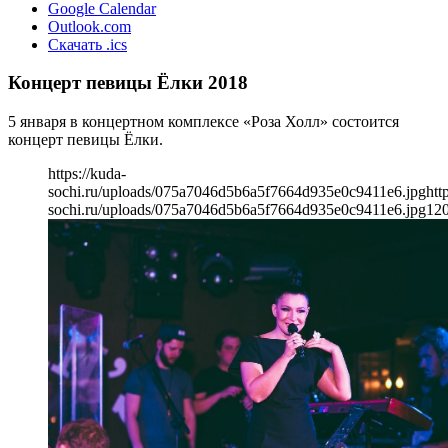
Google Calendar
Outlook.com
Скачать .ics
Концерт певицы Ёлки 2018
5 января в концертном комплексе «Роза Холл» состоится
концерт певицы Ёлки.
https://kuda-
sochi.ru/uploads/075a7046d5b6a5f7664d935e0c9411e6.jpg
htt
sochi.ru/uploads/075a7046d5b6a5f7664d935e0c9411e6.jpg
12