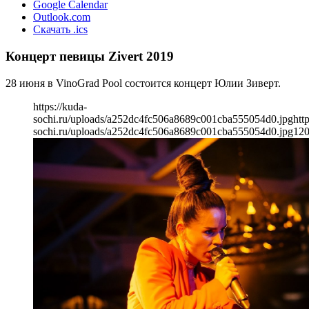
Google Calendar
Outlook.com
Скачать .ics
Концерт певицы Zivert 2019
28 июня в VinoGrad Pool состоится концерт Юлии Зиверт.
https://kuda-
sochi.ru/uploads/a252dc4fc506a8689c001cba555054d0.jpg
htt
sochi.ru/uploads/a252dc4fc506a8689c001cba555054d0.jpg
12