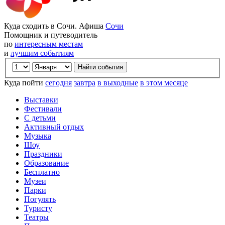
Куда сходить в Сочи. Афиша
Сочи
Помощник и путеводитель
по
интересным местам
и
лучшим событиям
Куда пойти
сегодня
завтра
в выходные
в этом месяце
Выставки
Фестивали
С детьми
Активный отдых
Музыка
Шоу
Праздники
Образование
Бесплатно
Музеи
Парки
Погулять
Туристу
Театры