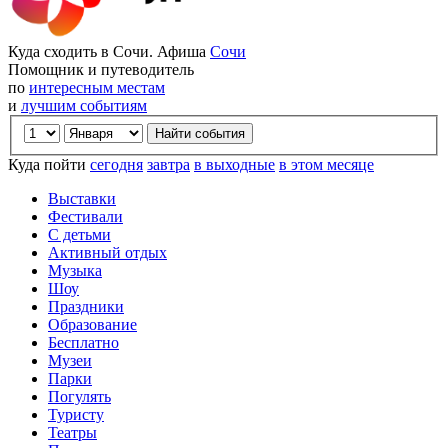
Куда сходить в Сочи. Афиша
Сочи
Помощник и путеводитель
по
интересным местам
и
лучшим событиям
Куда пойти
сегодня
завтра
в выходные
в этом месяце
Выставки
Фестивали
С детьми
Активный отдых
Музыка
Шоу
Праздники
Образование
Бесплатно
Музеи
Парки
Погулять
Туристу
Театры