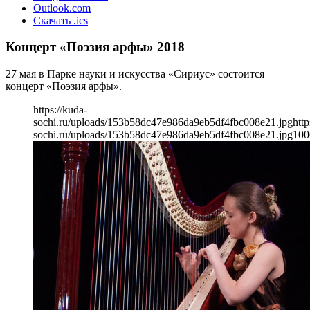
Outlook.com
Скачать .ics
Концерт «Поэзия арфы» 2018
27 мая в Парке науки и искусства «Сириус» состоится
концерт «Поэзия арфы».
https://kuda-
sochi.ru/uploads/153b58dc47e986da9eb5df4fbc008e21.jpg
http
sochi.ru/uploads/153b58dc47e986da9eb5df4fbc008e21.jpg
100