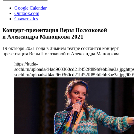
Google Calendar
Outlook.com
Скачать .ics
Концерт-презентация Веры Полозковой
и Александра Маноцкова 2021
19 октября 2021 года в Зимнем театре состоится концерт-
презентация Веры Полозковой и Александра Маноцкова.
https://kuda-
sochi.ru/uploads/d4ad960360cd21bf52fd89bfebb3ae3a.jpg
http
sochi.ru/uploads/d4ad960360cd21bf52fd89bfebb3ae3a.jpg
900