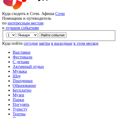
Куда сходить в Сочи. Афиша
Сочи
Помощник и путеводитель
по
интересным местам
и
лучшим событиям
Куда пойти
сегодня
завтра
в выходные
в этом месяце
Выставки
Фестивали
С детьми
Активный отдых
Музыка
Шоу
Праздники
Образование
Бесплатно
Музеи
Парки
Погулять
Туристу
Театры