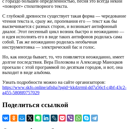
с гораздо большей определённостью, песня это всегда некий
«поворот» стихотворного текста.
С глубокой древности существует такая форма — чередование
чтения текста и, сразу же, пропевания его — текст как бы
высвечивается с разных сторон, и возникает антифонный
диалог. Этот песенный цикл возник быстро и неожиданно —
и идея исполнять его в виде таких антифонов родилась сама
собой. Так же неожиданно родилась необычная
инструментовка — электрический бас и голос.
Но, как иногда бывает, то, что появляется неожиданно, имеет
долгие последствия. Вера Полозкова и Александр Маноцков
проехали с этой программой по десяткам городов, и вот, она
выходит в виде альбома.
Узнать подробности можно на сайте организаторов:
https://www.skfo.online/afisha?pgid=kkdzrrml-dd7a56cf-c4bf-43c2-
a455-5808f0757029
Поделиться ссылкой