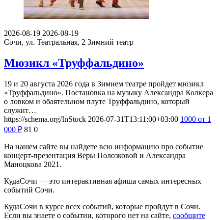
2026-08-19
2026-08-19
Сочи, ул. Театральная, 2
Зимний театр
Мюзикл «Труффальдино»
19 и 20 августа 2026 года в Зимнем театре пройдет мюзикл
«Труффальдино». Постановка на музыку Александра Колкера
о ловком и обаятельном плуте Труффальдино, который
служит…
https://schema.org/InStock
2026-07-31T13:11:00+03:00
1000
от 1
000
₽
81
0
На нашем сайте вы найдете всю информацию про событие
концерт-презентация Веры Полозковой и Александра
Маноцкова 2021.
КудаСочи — это интерактивная афиша самых интересных
событий Сочи.
КудаСочи в курсе всех событий, которые пройдут в Сочи.
Если вы знаете о событии, которого нет на сайте,
сообщите