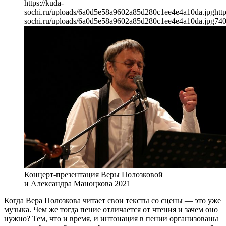
https://kuda-
sochi.ru/uploads/6a0d5e58a9602a85d280c1ee4e4a10da.jpg
htt
sochi.ru/uploads/6a0d5e58a9602a85d280c1ee4e4a10da.jpg
74
Концерт-презентация Веры Полозковой
и Александра Маноцкова 2021
Когда Вера Полозкова читает свои тексты со сцены — это уже
музыка. Чем же тогда пение отличается от чтения и зачем оно
нужно? Тем, что и время, и интонация в пении организованы