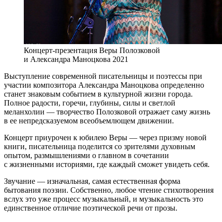
Концерт-презентация Веры Полозковой
и Александра Маноцкова 2021
Выступление современной писательницы и поэтессы при
участии композитора Александра Маноцкова определенно
станет знаковым событием в культурной жизни города.
Полное радости, горечи, глубины, силы и светлой
меланхолии — творчество Полозковой отражает саму жизнь
в ее непредсказуемом всеобъемлющем движении.
Концерт приурочен к юбилею Веры — через призму новой
книги, писательница поделится со зрителями духовным
опытом, размышлениями о главном в сочетании
с жизненными историями, где каждый сможет увидеть себя.
Звучание — изначальная, самая естественная форма
бытования поэзии. Собственно, любое чтение стихотворения
вслух это уже процесс музыкальный, и музыкальность это
единственное отличие поэтической речи от прозы.