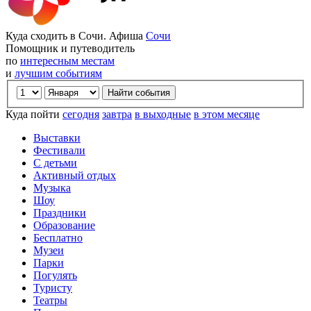
Куда сходить в Сочи. Афиша
Сочи
Помощник и путеводитель
по
интересным местам
и
лучшим событиям
Куда пойти
сегодня
завтра
в выходные
в этом месяце
Выставки
Фестивали
С детьми
Активный отдых
Музыка
Шоу
Праздники
Образование
Бесплатно
Музеи
Парки
Погулять
Туристу
Театры