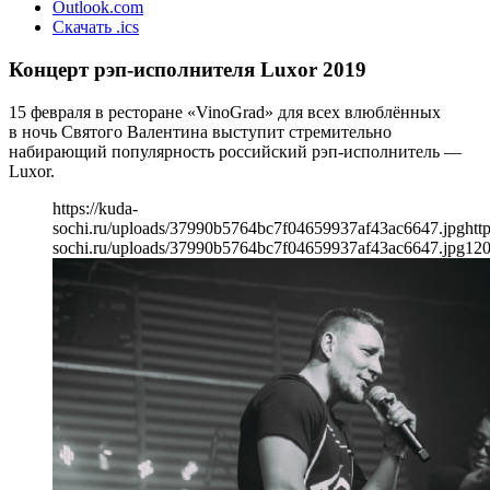
Outlook.com
Скачать .ics
Концерт рэп-исполнителя Luxor 2019
15 февраля в ресторане «VinoGrad» для всех влюблённых
в ночь Святого Валентина выступит стремительно
набирающий популярность российский рэп-исполнитель —
Luxor.
https://kuda-
sochi.ru/uploads/37990b5764bc7f04659937af43ac6647.jpg
htt
sochi.ru/uploads/37990b5764bc7f04659937af43ac6647.jpg
12