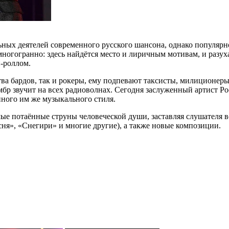
ьных деятелей современного русского шансона, однако популярно
огогранно: здесь найдётся место и лиричным мотивам, и разуха
н-роллом.
а бардов, так и рокеры, ему подпевают таксисты, милиционеры 
бр звучит на всех радиоволнах. Сегодня заслуженный артист Рос
нного им же музыкального стиля.
мые потаённые струны человеческой души, заставляя слушателя в
ня», «Снегири» и многие другие), а также новые композиции.