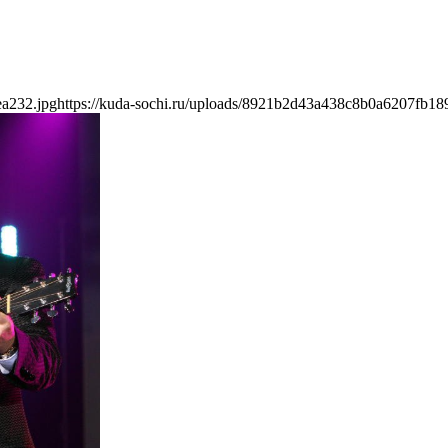
ea232.jpg
https://kuda-sochi.ru/uploads/8921b2d43a438c8b0a6207fb18