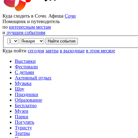
Куда сходить в Сочи. Афиша
Сочи
Помощник и путеводитель
по
интересным местам
и
лучшим событиям
Куда пойти
сегодня
завтра
в выходные
в этом месяце
Выставки
Фестивали
С детьми
Активный отдых
Музыка
Шоу
Праздники
Образование
Бесплатно
Музеи
Парки
Погулять
Туристу
Театры