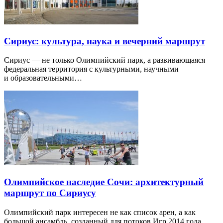
Сириус: культура, наука и вечерний маршрут
Сириус — не только Олимпийский парк, а развивающаяся
федеральная территория с культурными, научными
и образовательными…
Олимпийское наследие Сочи: архитектурный
маршрут по Сириусу
Олимпийский парк интересен не как список арен, а как
большой ансамбль, созданный для потоков Игр 2014 года.