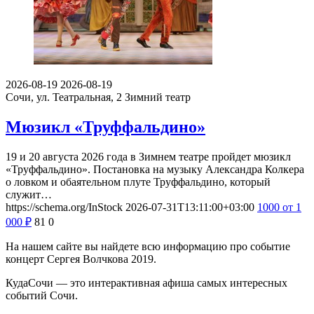
2026-08-19
2026-08-19
Сочи, ул. Театральная, 2
Зимний театр
Мюзикл «Труффальдино»
19 и 20 августа 2026 года в Зимнем театре пройдет мюзикл
«Труффальдино». Постановка на музыку Александра Колкера
о ловком и обаятельном плуте Труффальдино, который
служит…
https://schema.org/InStock
2026-07-31T13:11:00+03:00
1000
от 1
000
₽
81
0
На нашем сайте вы найдете всю информацию про событие
концерт Сергея Волчкова 2019.
КудаСочи — это интерактивная афиша самых интересных
событий Сочи.