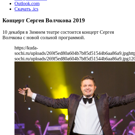
Outlook.com
Скачать .ics
Концерт Сергея Волчкова 2019
10 декабря в Зимнем театре состоится концерт Сергея
Волчкова с новой сольной программой.
https://kuda-
sochi.ru/uploads/269f5ed80a604b7b85d51544b6aa86a9.jpg
htt
sochi.ru/uploads/269f5ed80a604b7b85d51544b6aa86a9.jpg
12