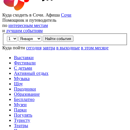
Куда сходить в Сочи. Афиша
Сочи
Помощник и путеводитель
по
интересным местам
и
лучшим событиям
Куда пойти
сегодня
завтра
в выходные
в этом месяце
Выставки
Фестивали
С детьми
Активный отдых
Музыка
Шоу
Праздники
Образование
Бесплатно
Музеи
Парки
Погулять
Туристу
Театры