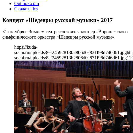
Outlook.com
Скачать .ics
Концерт «Шедевры русской музыки» 2017
31 октября в Зимнем театре состоится концерт Воронежского
симфонического оркестра «Шедевры русской музыки».
https://kuda-
sochi.ru/uploads/8ef24592813b2806d0a831f98d746d61.jpg
htt
sochi.ru/uploads/8ef24592813b2806d0a831f98d746d61.jpg
12