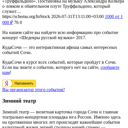
«Труффальдино». Постановка на музыку Александра Колкера
о ловком и обаятельном плуте Труффальдино, который
служит…
https://schema.org/InStock
2026-07-31T13:11:00+03:00
1000
от 1
000
₽
76
0
На нашем сайте вы найдете всю информацию про событие
концерт «Шедевры русской музыки» 2017.
КудаСочи — это интерактивная афиша самых интересных
событий Сочи.
КудаСочи в курсе всех событий, которые пройдут в Сочи.
Если вы знаете о событии, которого нет на сайте,
сообщите
нам
!
Напомнить
Вы организатор этого события?
Зимний театр
Зимний театр — визитная карточка города Сочи и главная
театрально-концертная площадка юга России. Именно здесь
на протяжении многих лет происходят важнейшие события
культурной жизни летней столицы нашей страны —