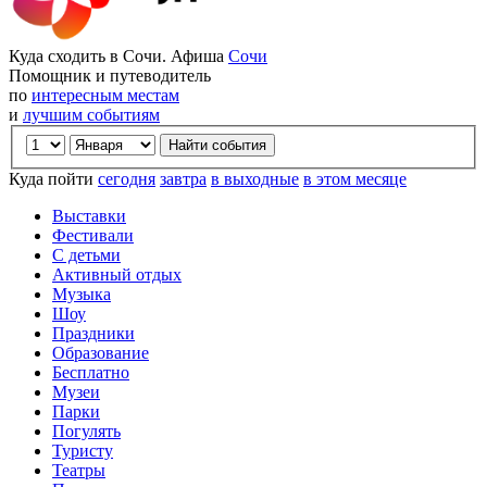
Куда сходить в Сочи. Афиша
Сочи
Помощник и путеводитель
по
интересным местам
и
лучшим событиям
Куда пойти
сегодня
завтра
в выходные
в этом месяце
Выставки
Фестивали
С детьми
Активный отдых
Музыка
Шоу
Праздники
Образование
Бесплатно
Музеи
Парки
Погулять
Туристу
Театры