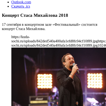
Outlook.com
Скачать .ics
Концерт Стаса Михайлова 2018
17 сентября в концертном зале «Фестивальный» состоится
концерт Стаса Михайлова.
https://kuda-
sochi.ru/uploads/842ded540a400afa1efd8fc04cf10f89.jpg
https
sochi.ru/uploads/842ded540a400afa1efd8fc04cf10f89.jpg
1024