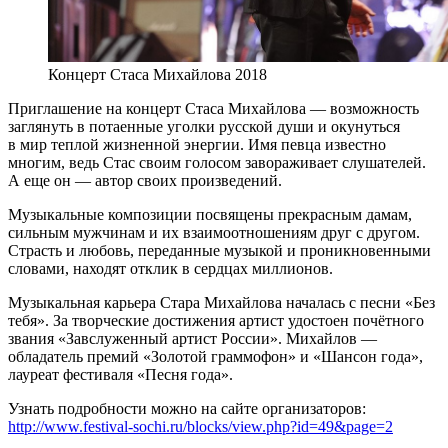
Концерт Стаса Михайлова 2018
Приглашение на концерт Стаса Михайлова — возможность
заглянуть в потаенные уголки русской души и окунуться
в мир теплой жизненной энергии. Имя певца известно
многим, ведь Стас своим голосом завораживает слушателей.
А еще он — автор своих произведений.
Музыкальные композиции посвящены прекрасным дамам,
сильным мужчинам и их взаимоотношениям друг с другом.
Страсть и любовь, переданные музыкой и проникновенными
словами, находят отклик в сердцах миллионов.
Музыкальная карьера Стара Михайлова началась с песни «Без
тебя». За творческие достижения артист удостоен почётного
звания «Завслуженный артист России». Михайлов —
обладатель премий «Золотой граммофон» и «Шансон года»,
лауреат фестиваля «Песня года».
Узнать подробности можно на сайте организаторов:
http://www.festival-sochi.ru/blocks/view.php?id=49&page=2