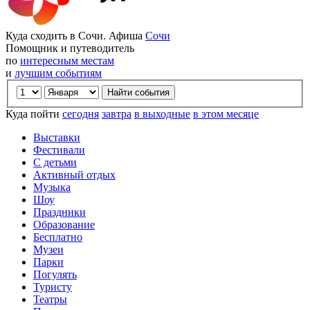
Куда сходить в Сочи. Афиша
Сочи
Помощник и путеводитель
по
интересным местам
и
лучшим событиям
Куда пойти
сегодня
завтра
в выходные
в этом месяце
Выставки
Фестивали
С детьми
Активный отдых
Музыка
Шоу
Праздники
Образование
Бесплатно
Музеи
Парки
Погулять
Туристу
Театры