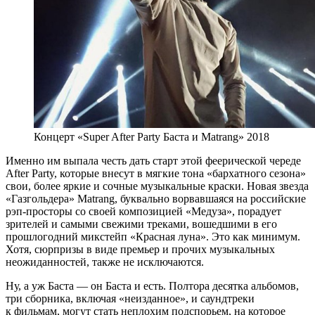
Концерт «Super After Party Баста и Matrang» 2018
Именно им выпала честь дать старт этой феерической череде
After Party, которые внесут в мягкие тона «бархатного сезона»
свои, более яркие и сочные музыкальные краски. Новая звезда
«Газгольдера» Matrang, буквально ворвавшаяся на российские
рэп-просторы со своей композицией «Медуза», порадует
зрителей и самыми свежими треками, вошедшими в его
прошлогодний микстейп «Красная луна». Это как минимум.
Хотя, сюрпризы в виде премьер и прочих музыкальных
неожиданностей, также не исключаются.
Ну, а уж Баста — он Баста и есть. Полтора десятка альбомов,
три сборника, включая «неизданное», и саундтреки
к фильмам, могут стать неплохим подспорьем, на которое