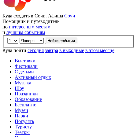
Куда сходить в Сочи. Афиша
Сочи
Помощник и путеводитель
по
интересным местам
и
лучшим событиям
Куда пойти
сегодня
завтра
в выходные
в этом месяце
Выставки
Фестивали
С детьми
Активный отдых
Музыка
Шоу
Праздники
Образование
Бесплатно
Музеи
Парки
Погулять
Туристу
Театры