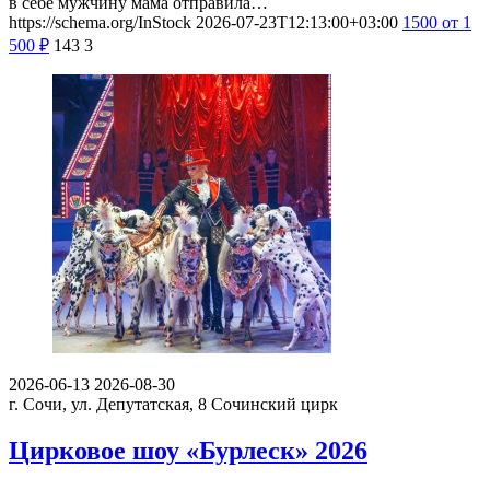
в себе мужчину мама отправила…
https://schema.org/InStock
2026-07-23T12:13:00+03:00
1500
от 1
500
₽
143
3
2026-06-13
2026-08-30
г. Сочи, ул. Депутатская, 8
Сочинский цирк
Цирковое шоу «Бурлеск» 2026