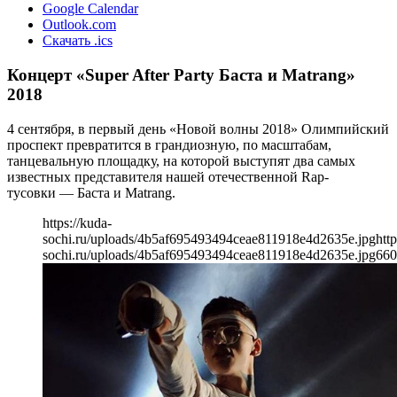
Google Calendar
Outlook.com
Скачать .ics
Концерт «Super After Party Баста и Matrang»
2018
4 сентября, в первый день «Новой волны 2018» Олимпийский
проспект превратится в грандиозную, по масштабам,
танцевальную площадку, на которой выступят два самых
известных представителя нашей отечественной Rap-
тусовки — Баста и Matrang.
https://kuda-
sochi.ru/uploads/4b5af695493494ceae811918e4d2635e.jpg
http
sochi.ru/uploads/4b5af695493494ceae811918e4d2635e.jpg
660