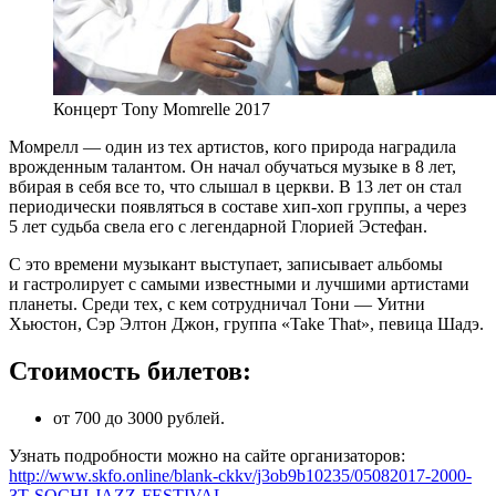
Концерт Tony Momrelle 2017
Момрелл — один из тех артистов, кого природа наградила
врожденным талантом. Он начал обучаться музыке в 8 лет,
вбирая в себя все то, что слышал в церкви. В 13 лет он стал
периодически появляться в составе хип-хоп группы, а через
5 лет судьба свела его с легендарной Глорией Эстефан.
С это времени музыкант выступает, записывает альбомы
и гастролирует с самыми известными и лучшими артистами
планеты. Среди тех, с кем сотрудничал Тони — Уитни
Хьюстон, Сэр Элтон Джон, группа «Take That», певица Шадэ.
Стоимость билетов:
от 700 до 3000 рублей.
Узнать подробности можно на сайте организаторов:
http://www.skfo.online/blank-ckkv/j3ob9b10235/05082017-2000-
ЗТ-SOCHI-JAZZ-FESTIVAL