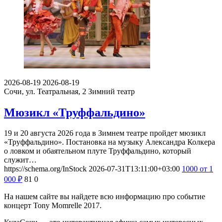
2026-08-19
2026-08-19
Сочи, ул. Театральная, 2
Зимний театр
Мюзикл «Труффальдино»
19 и 20 августа 2026 года в Зимнем театре пройдет мюзикл
«Труффальдино». Постановка на музыку Александра Колкера
о ловком и обаятельном плуте Труффальдино, который
служит…
https://schema.org/InStock
2026-07-31T13:11:00+03:00
1000
от 1
000
₽
81
0
На нашем сайте вы найдете всю информацию про событие
концерт Tony Momrelle 2017.