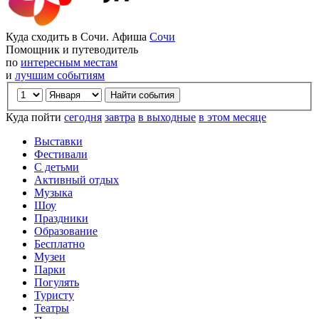
Куда сходить в Сочи. Афиша
Сочи
Помощник и путеводитель
по
интересным местам
и
лучшим событиям
Куда пойти
сегодня
завтра
в выходные
в этом месяце
Выставки
Фестивали
С детьми
Активный отдых
Музыка
Шоу
Праздники
Образование
Бесплатно
Музеи
Парки
Погулять
Туристу
Театры