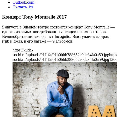
Outlook.com
Скачать .ics
Концерт Tony Momrelle 2017
5 августа в Зимнем театре состоится концерт Tony Momrelle —
одного из самых востребованных певцов и композиторов
Великобритании, экс-солист Incognito. Выступает в жанрах
r’nb и джаз, в его багаже — 9 альбомов.
https://kuda-
sochi.ru/uploads/01f1faf01b0bbb388652e0dc34fa0a59.jpg
https
sochi.ru/uploads/01f1faf01b0bbb388652e0dc34fa0a59.jpg
120