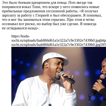
Это было боевым крещением для певца. Поп-звезде так
понравился вокал Тони, что вскоре у него появились новые
прибыльные предложения сессионной работы. «Я получал
зарплату за работу с Глорией и был обескуражен. Я понимал,
что я мог бы заниматься этим серьезно. При этом я четко
осознавал все риски, но выбор был уже сделан. Я никогда
не оглядывался назад».
https://kuda-
sochi.ru/uploads/faab866d61a1e322a7c9e3302e7439b0.jpg
http
sochi.ru/uploads/faab866d61a1e322a7c9e3302e7439b0.jpg
595