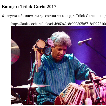
Концерт Trilok Gurtu 2017
4 августа в Зимнем театре состоится концерт Trilok Gurtu — 
https://kuda-sochi.ru/uploads/b96042c8c980805f6718d927210