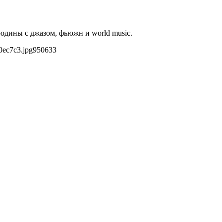
родины с джазом, фьюжн и world music.
0ec7c3.jpg
950
633