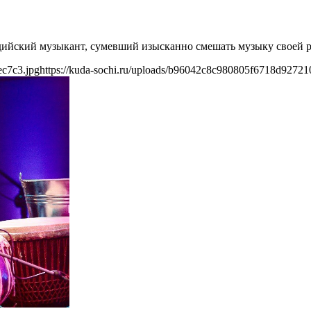
индийский музыкант, сумевший изысканно смешать музыку своей 
ec7c3.jpg
https://kuda-sochi.ru/uploads/b96042c8c980805f6718d92721