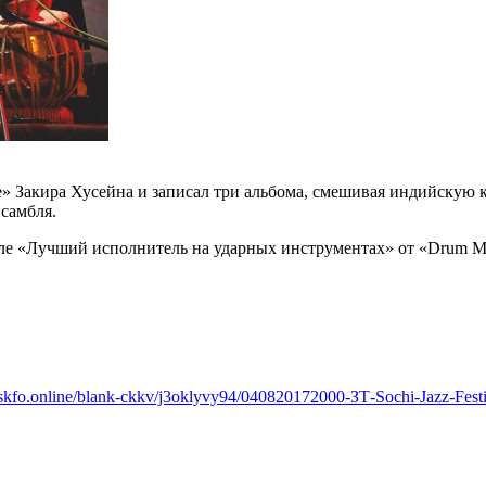
e» Закира Хусейна и записал три альбома, смешивая индийскую к
нсамбля.
ле «Лучший исполнитель на ударных инструментах» от «Drum Mag
skfo.online/blank-ckkv/j3oklyvy94/040820172000-ЗТ-Sochi-Jazz-Festi