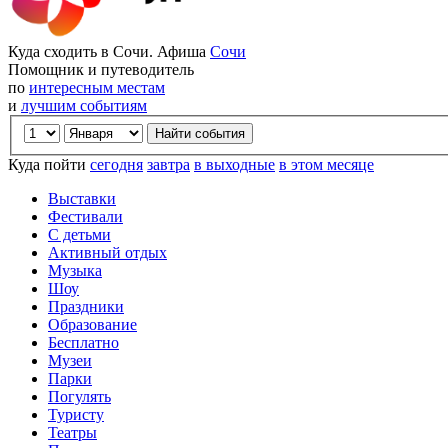
Куда сходить в Сочи. Афиша
Сочи
Помощник и путеводитель
по
интересным местам
и
лучшим событиям
Куда пойти
сегодня
завтра
в выходные
в этом месяце
Выставки
Фестивали
С детьми
Активный отдых
Музыка
Шоу
Праздники
Образование
Бесплатно
Музеи
Парки
Погулять
Туристу
Театры