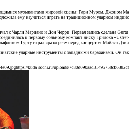
дающимися музыкантами мировой сцены: Гари Муром, Джоном М
редложила ему научиться играть на традиционном ударном индийс
дничал с Чарли Мариано и Дон Черри. Первая запись сделана Gur
рисоединилась к первому сольному компакт-диску Трилока «Usfre
афлином Гурту играл «разогрев» перед концертом Майлса Дэвис
ые азиатские ударные инструменты с западными барабанами. Он т
4e09.jpg
https://kuda-sochi.ru/uploads/7c80d090aad31495758cb6382cf