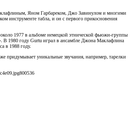
аклафлиным, Яном Гарбареком, Джо Завинулом и многими
ком инструменте табла, и он с первого прикосновения
tu около 1977 в альбоме немецкой этнической фьюжн-группы
t». В 1980 году Gurtu играл в ансамбле Джона Маклафлина
а в 1988 году.
акже придумывает уникальные звучания, например, тарелки
c4e09.jpg
800
536