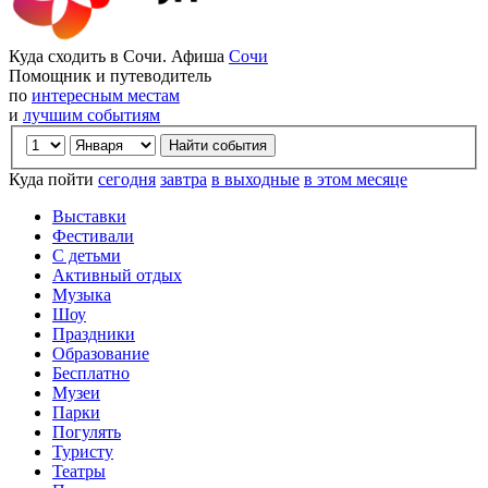
Куда сходить в Сочи. Афиша
Сочи
Помощник и путеводитель
по
интересным местам
и
лучшим событиям
Куда пойти
сегодня
завтра
в выходные
в этом месяце
Выставки
Фестивали
С детьми
Активный отдых
Музыка
Шоу
Праздники
Образование
Бесплатно
Музеи
Парки
Погулять
Туристу
Театры