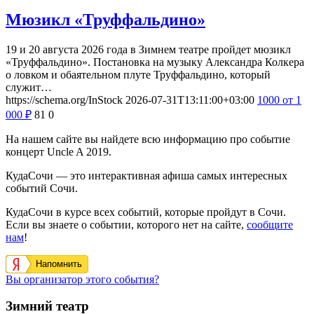
Мюзикл «Труффальдино»
19 и 20 августа 2026 года в Зимнем театре пройдет мюзикл
«Труффальдино». Постановка на музыку Александра Колкера
о ловком и обаятельном плуте Труффальдино, который
служит…
https://schema.org/InStock
2026-07-31T13:11:00+03:00
1000
от 1
000
₽
81
0
На нашем сайте вы найдете всю информацию про событие
концерт Uncle A 2019.
КудаСочи — это интерактивная афиша самых интересных
событий Сочи.
КудаСочи в курсе всех событий, которые пройдут в Сочи.
Если вы знаете о событии, которого нет на сайте,
сообщите
нам
!
Напомнить
Вы организатор этого события?
Зимний театр