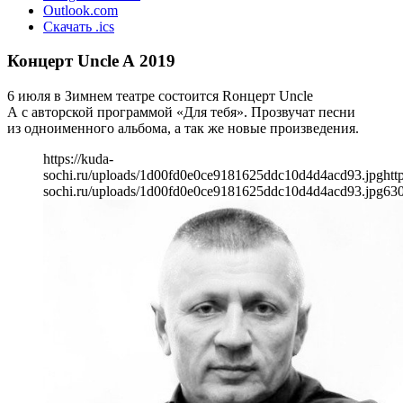
Outlook.com
Скачать .ics
Концерт Uncle A 2019
6 июля в Зимнем театре состоится Rонцерт Uncle
A с авторской программой «Для тебя». Прозвучат песни
из одноименного альбома, а так же новые произведения.
https://kuda-
sochi.ru/uploads/1d00fd0e0ce9181625ddc10d4d4acd93.jpg
htt
sochi.ru/uploads/1d00fd0e0ce9181625ddc10d4d4acd93.jpg
63