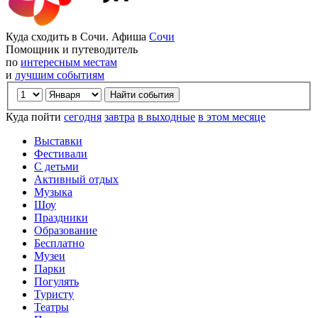
Куда сходить в Сочи. Афиша
Сочи
Помощник и путеводитель
по
интересным местам
и
лучшим событиям
Куда пойти
сегодня
завтра
в выходные
в этом месяце
Выставки
Фестивали
С детьми
Активный отдых
Музыка
Шоу
Праздники
Образование
Бесплатно
Музеи
Парки
Погулять
Туристу
Театры