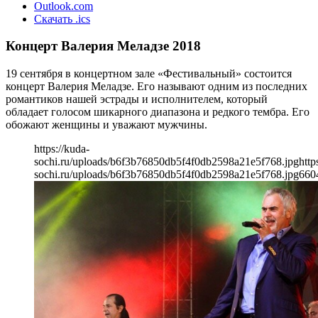
Outlook.com
Скачать .ics
Концерт Валерия Меладзе 2018
19 сентября в концертном зале «Фестивальный» состоится
концерт Валерия Меладзе. Его называют одним из последних
романтиков нашей эстрады и исполнителем, который
обладает голосом шикарного диапазона и редкого тембра. Его
обожают женщины и уважают мужчины.
https://kuda-
sochi.ru/uploads/b6f3b76850db5f4f0db2598a21e5f768.jpg
http
sochi.ru/uploads/b6f3b76850db5f4f0db2598a21e5f768.jpg
660