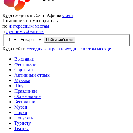
Куда сходить в Сочи. Афиша
Сочи
Помощник и путеводитель
по
интересным местам
и
лучшим событиям
Куда пойти
сегодня
завтра
в выходные
в этом месяце
Выставки
Фестивали
С детьми
Активный отдых
Музыка
Шоу
Праздники
Образование
Бесплатно
Музеи
Парки
Погулять
Туристу
Театры