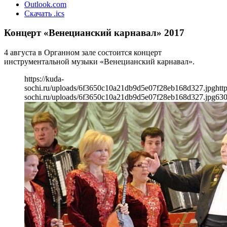
Outlook.com
Скачать .ics
Концерт «Венецианский карнавал» 2017
4 августа в Органном зале состоится концерт
инструментальной музыки «Венецианский карнавал».
https://kuda-
sochi.ru/uploads/6f3650c10a21db9d5e07f28eb168d327.jpg
htt
sochi.ru/uploads/6f3650c10a21db9d5e07f28eb168d327.jpg
63