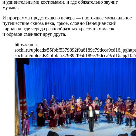
и удивительными костюмами, и где обязательно звучит
музыка.
И программа предстоящего вечера — настоящее музыкальное
путешествие сквозь века, яркое, словно Венецианский
карнавал, где череда разнообразных красочных масок
и образов сменяют друг друга.
https://kuda-
sochi.ru/uploads/55fbbf5379892f9a6189e79dcca9cd16.jpg
http
sochi.ru/uploads/55fbbf5379892f9a6189e79dcca9cd16.jpg
102