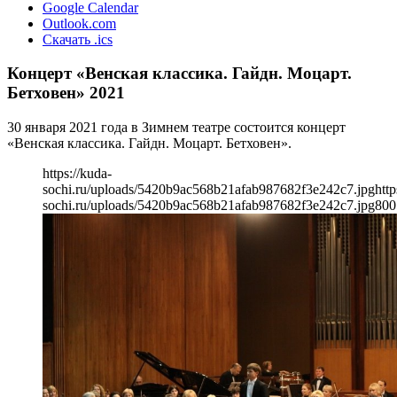
Google Calendar
Outlook.com
Скачать .ics
Концерт «Венская классика. Гайдн. Моцарт.
Бетховен» 2021
30 января 2021 года в Зимнем театре состоится концерт
«Венская классика. Гайдн. Моцарт. Бетховен».
https://kuda-
sochi.ru/uploads/5420b9ac568b21afab987682f3e242c7.jpg
http
sochi.ru/uploads/5420b9ac568b21afab987682f3e242c7.jpg
800