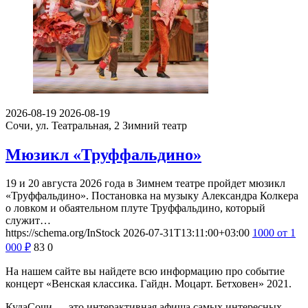
2026-08-19
2026-08-19
Сочи, ул. Театральная, 2
Зимний театр
Мюзикл «Труффальдино»
19 и 20 августа 2026 года в Зимнем театре пройдет мюзикл
«Труффальдино». Постановка на музыку Александра Колкера
о ловком и обаятельном плуте Труффальдино, который
служит…
https://schema.org/InStock
2026-07-31T13:11:00+03:00
1000
от 1
000
₽
83
0
На нашем сайте вы найдете всю информацию про событие
концерт «Венская классика. Гайдн. Моцарт. Бетховен» 2021.
КудаСочи — это интерактивная афиша самых интересных