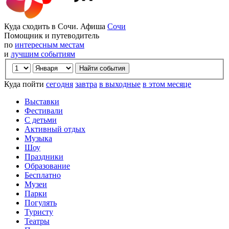
Куда сходить в Сочи. Афиша
Сочи
Помощник и путеводитель
по
интересным местам
и
лучшим событиям
Куда пойти
сегодня
завтра
в выходные
в этом месяце
Выставки
Фестивали
С детьми
Активный отдых
Музыка
Шоу
Праздники
Образование
Бесплатно
Музеи
Парки
Погулять
Туристу
Театры