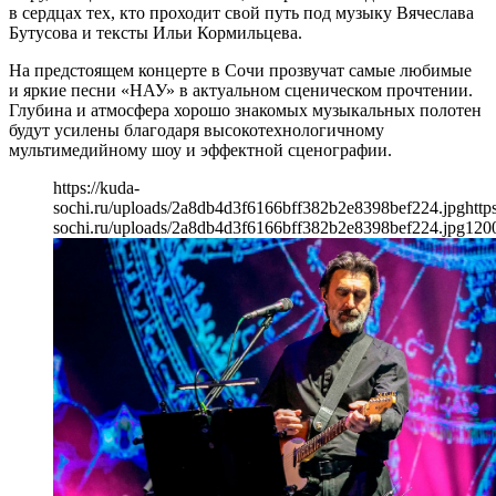
в сердцах тех, кто проходит свой путь под музыку Вячеслава
Бутусова и тексты Ильи Кормильцева.
На предстоящем концерте в Сочи прозвучат самые любимые
и яркие песни «НАУ» в актуальном сценическом прочтении.
Глубина и атмосфера хорошо знакомых музыкальных полотен
будут усилены благодаря высокотехнологичному
мультимедийному шоу и эффектной сценографии.
https://kuda-
sochi.ru/uploads/2a8db4d3f6166bff382b2e8398bef224.jpg
http
sochi.ru/uploads/2a8db4d3f6166bff382b2e8398bef224.jpg
120