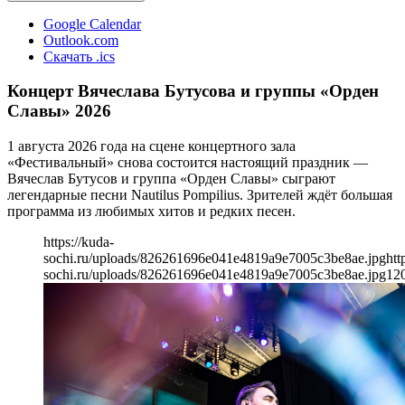
Google Calendar
Outlook.com
Скачать .ics
Концерт Вячеслава Бутусова и группы «Орден
Славы» 2026
1 августа 2026 года на сцене концертного зала
«Фестивальный» снова состоится настоящий праздник —
Вячеслав Бутусов и группа «Орден Славы» сыграют
легендарные песни Nautilus Pompilius. Зрителей ждёт большая
программа из любимых хитов и редких песен.
https://kuda-
sochi.ru/uploads/826261696e041e4819a9e7005c3be8ae.jpg
htt
sochi.ru/uploads/826261696e041e4819a9e7005c3be8ae.jpg
12