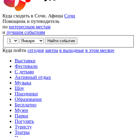
Куда сходить в Сочи. Афиша
Сочи
Помощник и путеводитель
по
интересным местам
и
лучшим событиям
Куда пойти
сегодня
завтра
в выходные
в этом месяце
Выставки
Фестивали
С детьми
Активный отдых
Музыка
Шоу
Праздники
Образование
Бесплатно
Музеи
Парки
Погулять
Туристу
Театры