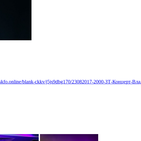
.skfo.online/blank-ckkv/j5js9dbg170/23082017-2000-ЗТ-Концерт-В