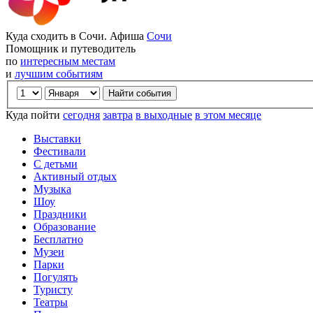
Куда сходить в Сочи. Афиша
Сочи
Помощник и путеводитель
по
интересным местам
и
лучшим событиям
Куда пойти
сегодня
завтра
в выходные
в этом месяце
Выставки
Фестивали
С детьми
Активный отдых
Музыка
Шоу
Праздники
Образование
Бесплатно
Музеи
Парки
Погулять
Туристу
Театры