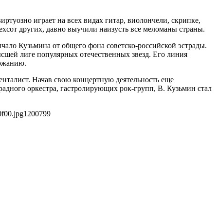
иртуозно играет на всех видах гитар, виолончели, скрипке,
ехсот других, давно выучили наизусть все меломаны страны.
личало Кузьмина от общего фона советско-российской эстрады.
ысшей лиге популярных отечественных звезд. Его линия
ержанию.
менталист. Начав свою концертную деятельность еще
адного оркестра, гастролирующих рок-групп, В. Кузьмин стал
0f00.jpg
1200
799