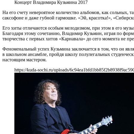
Концерт Владимира Кузьмина 2017
На его счету невероятное количество альбомов, как сольных, т
саксофоне и даже губной гармошке. «Эй, красотка!», «Сибирск
Его хиты отличаются особым мелодизмом, при этом в его музыке
Благодаря этому сочетанию, Владимир Кузьмин, играя по форм
творчества с первых хитов «Карнавала» до сего момента не п
Феноменальный успех Кузьмина заключается в том, что он явля
в школьном ансамбле, пройдя школу полулегальных студенческ
настоящим мастером.
https://kuda-sochi.ru/uploads/6c94ea1bfd1bb85f2b8938f9ac59