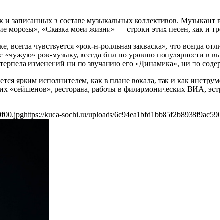
ак и записанных в составе музыкальных коллективов. Музыкант в
ие морозы», «Сказка моей жизни» — строки этих песен, как и тр
, всегда чувствуется «рок-н-ролльная закваска», что всегда от
е «чужую» рок-музыку, всегда был по уровню популярности в в
ретерпела изменений ни по звучанию его «Динамика», ни по сод
ется ярким исполнителем, как в плане вокала, так и как инстру
их «сейшенов», ресторана, работы в филармонических ВИА, эстр
0f00.jpg
https://kuda-sochi.ru/uploads/6c94ea1bfd1bb85f2b8938f9ac59