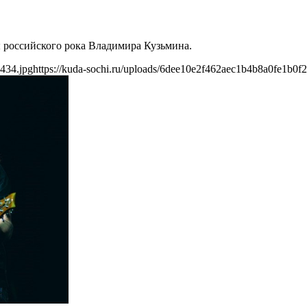
ы российского рока Владимира Кузьмина.
2434.jpg
https://kuda-sochi.ru/uploads/6dee10e2f462aec1b4b8a0fe1b0f