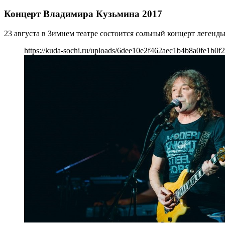
Концерт Владимира Кузьмина 2017
23 августа в Зимнем театре состоится сольный концерт легенд
https://kuda-sochi.ru/uploads/6dee10e2f462aec1b4b8a0fe1b0f