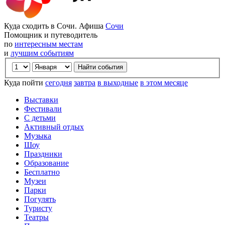
Куда сходить в Сочи. Афиша
Сочи
Помощник и путеводитель
по
интересным местам
и
лучшим событиям
Куда пойти
сегодня
завтра
в выходные
в этом месяце
Выставки
Фестивали
С детьми
Активный отдых
Музыка
Шоу
Праздники
Образование
Бесплатно
Музеи
Парки
Погулять
Туристу
Театры