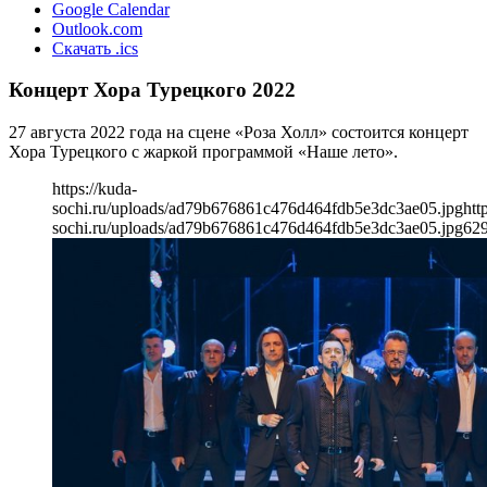
Google Calendar
Outlook.com
Скачать .ics
Концерт Хора Турецкого 2022
27 августа 2022 года на сцене «Роза Холл» состоится концерт
Хора Турецкого с жаркой программой «Наше лето».
https://kuda-
sochi.ru/uploads/ad79b676861c476d464fdb5e3dc3ae05.jpg
htt
sochi.ru/uploads/ad79b676861c476d464fdb5e3dc3ae05.jpg
62